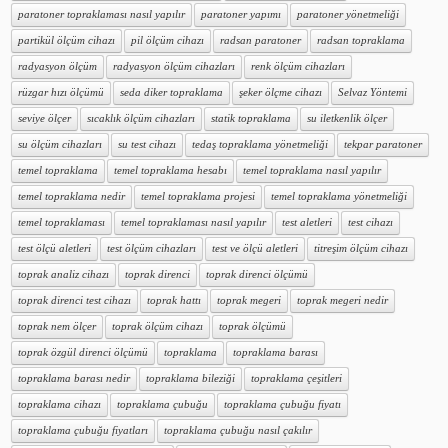
paratoner topraklaması nasıl yapılır
paratoner yapımı
paratoner yönetmeliği
partikül ölçüm cihazı
pil ölçüm cihazı
radsan paratoner
radsan topraklama
radyasyon ölçüm
radyasyon ölçüm cihazları
renk ölçüm cihazları
rüzgar hızı ölçümü
seda diker topraklama
şeker ölçme cihazı
Selvaz Yöntemi
seviye ölçer
sıcaklık ölçüm cihazları
statik topraklama
su iletkenlik ölçer
su ölçüm cihazları
su test cihazı
tedaş topraklama yönetmeliği
tekpar paratoner
temel topraklama
temel topraklama hesabı
temel topraklama nasıl yapılır
temel topraklama nedir
temel topraklama projesi
temel topraklama yönetmeliği
temel topraklaması
temel topraklaması nasıl yapılır
test aletleri
test cihazı
test ölçü aletleri
test ölçüm cihazları
test ve ölçü aletleri
titreşim ölçüm cihazı
toprak analiz cihazı
toprak direnci
toprak direnci ölçümü
toprak direnci test cihazı
toprak hattı
toprak megeri
toprak megeri nedir
toprak nem ölçer
toprak ölçüm cihazı
toprak ölçümü
toprak özgül direnci ölçümü
topraklama
topraklama barası
topraklama barası nedir
topraklama bileziği
topraklama çeşitleri
topraklama cihazı
topraklama çubuğu
topraklama çubuğu fiyatı
topraklama çubuğu fiyatları
topraklama çubuğu nasıl çakılır