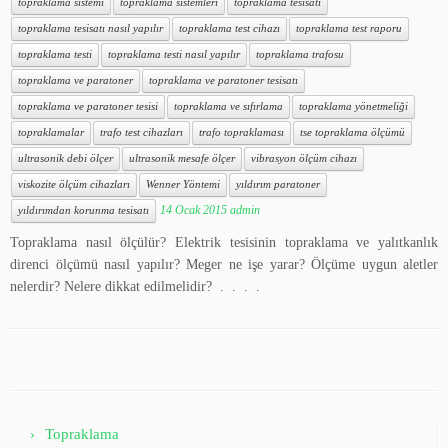
topraklama sistemi
topraklama sistemleri
topraklama tesisatı
topraklama tesisatı nasıl yapılır
topraklama test cihazı
topraklama test raporu
topraklama testi
topraklama testi nasıl yapılır
topraklama trafosu
topraklama ve paratoner
topraklama ve paratoner tesisatı
topraklama ve paratoner tesisi
topraklama ve sıfırlama
topraklama yönetmeliği
topraklamalar
trafo test cihazları
trafo topraklaması
tse topraklama ölçümü
ultrasonik debi ölçer
ultrasonik mesafe ölçer
vibrasyon ölçüm cihazı
viskozite ölçüm cihazları
Wenner Yöntemi
yıldırım paratoner
14 Ocak 2015
admin
yıldırımdan korunma tesisatı
Topraklama nasıl ölçülür? Elektrik tesisinin topraklama ve yalıtkanlık
direnci ölçümü nasıl yapılır? Meger ne işe yarar? Ölçüme uygun aletler
nelerdir? Nelere dikkat edilmelidir? . . . .
Topraklama