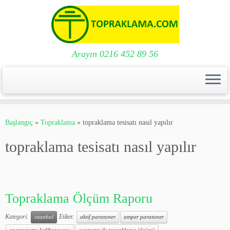
Arayın 0216 452 89 56
Skip
to
Başlangıç
»
Topraklama
»
topraklama tesisatı nasıl yapılır
content
topraklama tesisatı nasıl yapılır
Topraklama Ölçüm Raporu
Kategori:
Etiket:
istanbul
aktif paratoner
amper paratoner