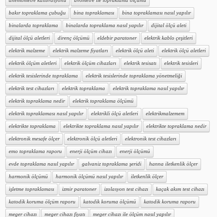
anemometre kalibrasyonu
avometre ile topraklama ölçümü
bakır topraklama çubuğu
bina topraklaması
bina topraklaması nasıl yapılır
binalarda topraklama
binalarda topraklama nasıl yapılır
dijital ölçü aleti
dijital ölçü aletleri
direnç ölçümü
eldebir paratoner
elektrik kablo çeşitleri
elektrik malzeme
elektrik malzeme fiyatları
elektrik ölçü aleti
elektrik ölçü aletleri
elektrik ölçüm aletleri
elektrik ölçüm cihazları
elektrik tesisatı
elektrik tesisleri
elektrik tesislerinde topraklama
elektrik tesislerinde topraklama yönetmeliği
elektrik test cihazları
elektrik topraklama
elektrik topraklama nasıl yapılır
elektrik topraklama nedir
elektrik topraklama ölçümü
elektrik topraklaması nasıl yapılır
elektrikli ölçü aletleri
elektrikmalzemem
elektrikte topraklama
elektrikte topraklama nasıl yapılır
elektrikte topraklama nedir
elektronik mesafe ölçer
elektronik ölçü aletleri
elektronik test cihazları
emo topraklama raporu
enerji ölçüm cihazı
enerji ölçümü
evde topraklama nasıl yapılır
galvaniz topraklama şeridi
hanna iletkenlik ölçer
harmonik ölçümü
harmonik ölçümü nasıl yapılır
iletkenlik ölçer
işletme topraklaması
izmir paratoner
izolasyon test cihazı
kaçak akım test cihazı
katodik koruma ölçüm raporu
katodik koruma ölçümü
katodik koruma raporu
meger cihazı
meger cihazı fiyatı
meger cihazı ile ölçüm nasıl yapılır