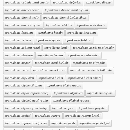
topraklama çubuğu nasıl yapılır
topraklama değerleri
topraklama direnci
topraklama direnci hesabı
topraklama direnci nasıl ölçülür
topraklama direnci nedir
topraklama direnci ölçüm cihazı
topraklama direnci ölçümü
topraklama elektrik
topraklama elektrodu
topraklama firmaları
topraklama hesabı
topraklama hesapları
topraklama iletkeni
topraklama işareti
topraklama kablosu
topraklama kablosu rengi
topraklama kazığı
topraklama kazığı nasıl çakılır
topraklama klemensi
topraklama levhası
topraklama malzemeleri
topraklama megeri
topraklama nasıl ölçülür
topraklama nasıl yapılır
topraklama nedir
topraklama nedir kısaca
topraklama nerelerde kullanılır
topraklama ölçü aleti
topraklama ölçüm
topraklama ölçüm cihazı
topraklama ölçüm cihazları
topraklama ölçüm raporu
topraklama ölçüm raporu örneği
topraklama ölçümleri
topraklama ölçümü
topraklama ölçümü nasıl yapılır
topraklama ölçümü raporu
topraklama ölçümü yönetmeliği
topraklama prizi
topraklama projeleri
topraklama projesi
topraklama raporu
topraklama raporu örneği
topraklama raporu örneği emo
topraklama şeridi
topraklama şeridi fiyat