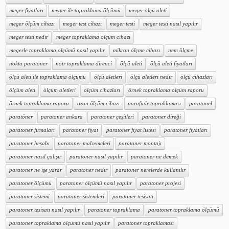
meger fiyatları
meger ile topraklama ölçümü
meger ölçü aleti
meger ölçüm cihazı
meger test cihazı
meger testi
meger testi nasıl yapılır
meger testi nedir
meger topraklama ölçüm cihazı
megerle topraklama ölçümü nasıl yapılır
mikron ölçme cihazı
nem ölçme
nokta paratoner
nötr topraklama direnci
ölçü aleti
ölçü aleti fiyatları
ölçü aleti ile topraklama ölçümü
ölçü aletleri
ölçü aletleri nedir
ölçü cihazları
ölçüm aleti
ölçüm aletleri
ölçüm cihazları
örnek topraklama ölçüm raporu
örnek topraklama raporu
ozon ölçüm cihazı
parafudr topraklaması
paratonel
paratöner
paratoner ankara
paratoner çeşitleri
paratoner direği
paratoner firmaları
paratoner fiyat
paratoner fiyat listesi
paratoner fiyatları
paratoner hesabı
paratoner malzemeleri
paratoner montajı
paratoner nasıl çalışır
paratoner nasıl yapılır
paratoner ne demek
paratoner ne işe yarar
paratöner nedir
paratoner nerelerde kullanılır
paratoner ölçümü
paratoner ölçümü nasıl yapılır
paratoner projesi
paratoner sistemi
paratoner sistemleri
paratoner tesisatı
paratoner tesisatı nasıl yapılır
paratoner topraklama
paratoner topraklama ölçümü
paratoner topraklama ölçümü nasıl yapılır
paratoner topraklaması