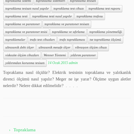
topraklama sistemi
topraklama sistemleri
topraklama tesisatı
topraklama tesisatı nasıl yapılır
topraklama test cihazı
topraklama test raporu
topraklama testi
topraklama testi nasıl yapılır
topraklama trafosu
topraklama ve paratoner
topraklama ve paratoner tesisatı
topraklama ve paratoner tesisi
topraklama ve sıfırlama
topraklama yönetmeliği
topraklamalar
trafo test cihazları
trafo topraklaması
tse topraklama ölçümü
ultrasonik debi ölçer
ultrasonik mesafe ölçer
vibrasyon ölçüm cihazı
viskozite ölçüm cihazları
Wenner Yöntemi
yıldırım paratoner
14 Ocak 2015
admin
yıldırımdan korunma tesisatı
Topraklama nasıl ölçülür? Elektrik tesisinin topraklama ve yalıtkanlık
direnci ölçümü nasıl yapılır? Meger ne işe yarar? Ölçüme uygun aletler
nelerdir? Nelere dikkat edilmelidir? . . . .
Topraklama