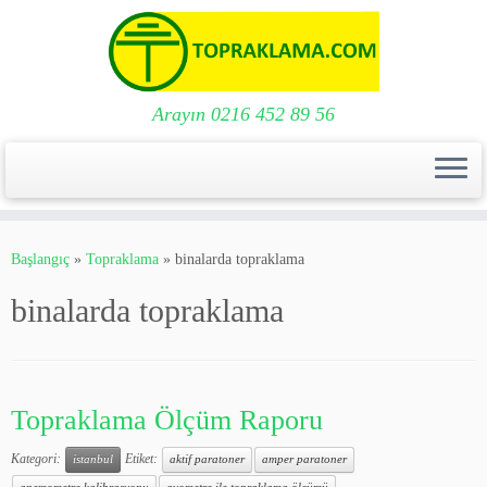
Arayın 0216 452 89 56
Skip
to
Başlangıç
»
Topraklama
»
binalarda topraklama
content
binalarda topraklama
Topraklama Ölçüm Raporu
Kategori:
Etiket:
istanbul
aktif paratoner
amper paratoner