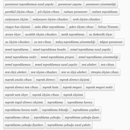
paratoner topraklaması nasıl yapılır
paratoner yapımı
paratoner yönetmeliği
partikül ölçüm cihazı
pil ölçüm cihazı
radsan paratoner
radsan topraklama
radyasyon ölçüm
radyasyon ölçüm cihazları
renk ölçüm cihazları
rüzgar hızı ölçümü
seda diker topraklama
şeker ölçme cihazı
Selvaz Yöntemi
seviye ölçer
sıcaklık ölçüm cihazları
statik topraklama
su iletkenlik ölçer
su ölçüm cihazları
su test cihazı
tedaş topraklama yönetmeliği
tekpar paratoner
temel topraklama
temel topraklama hesabı
temel topraklama nasıl yapılır
temel topraklama nedir
temel topraklama projesi
temel topraklama yönetmeliği
temel topraklaması
temel topraklaması nasıl yapılır
test aletleri
test cihazı
test ölçü aletleri
test ölçüm cihazları
test ve ölçü aletleri
titreşim ölçüm cihazı
toprak analiz cihazı
toprak direnci
toprak direnci ölçümü
toprak direnci test cihazı
toprak hattı
toprak megeri
toprak megeri nedir
toprak nem ölçer
toprak ölçüm cihazı
toprak ölçümü
toprak özgül direnci ölçümü
topraklama
topraklama barası
topraklama barası nedir
topraklama bileziği
topraklama çeşitleri
topraklama cihazı
topraklama çubuğu
topraklama çubuğu fiyatı
topraklama çubuğu fiyatları
topraklama çubuğu nasıl çakılır