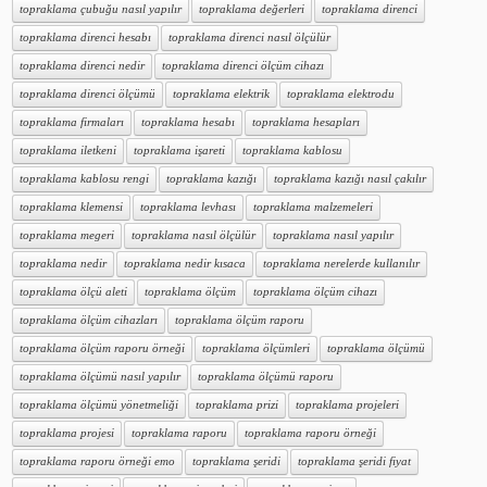
topraklama çubuğu nasıl yapılır
topraklama değerleri
topraklama direnci
topraklama direnci hesabı
topraklama direnci nasıl ölçülür
topraklama direnci nedir
topraklama direnci ölçüm cihazı
topraklama direnci ölçümü
topraklama elektrik
topraklama elektrodu
topraklama firmaları
topraklama hesabı
topraklama hesapları
topraklama iletkeni
topraklama işareti
topraklama kablosu
topraklama kablosu rengi
topraklama kazığı
topraklama kazığı nasıl çakılır
topraklama klemensi
topraklama levhası
topraklama malzemeleri
topraklama megeri
topraklama nasıl ölçülür
topraklama nasıl yapılır
topraklama nedir
topraklama nedir kısaca
topraklama nerelerde kullanılır
topraklama ölçü aleti
topraklama ölçüm
topraklama ölçüm cihazı
topraklama ölçüm cihazları
topraklama ölçüm raporu
topraklama ölçüm raporu örneği
topraklama ölçümleri
topraklama ölçümü
topraklama ölçümü nasıl yapılır
topraklama ölçümü raporu
topraklama ölçümü yönetmeliği
topraklama prizi
topraklama projeleri
topraklama projesi
topraklama raporu
topraklama raporu örneği
topraklama raporu örneği emo
topraklama şeridi
topraklama şeridi fiyat