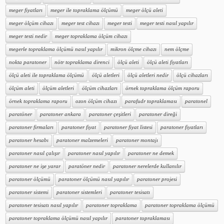
meger fiyatları
meger ile topraklama ölçümü
meger ölçü aleti
meger ölçüm cihazı
meger test cihazı
meger testi
meger testi nasıl yapılır
meger testi nedir
meger topraklama ölçüm cihazı
megerle topraklama ölçümü nasıl yapılır
mikron ölçme cihazı
nem ölçme
nokta paratoner
nötr topraklama direnci
ölçü aleti
ölçü aleti fiyatları
ölçü aleti ile topraklama ölçümü
ölçü aletleri
ölçü aletleri nedir
ölçü cihazları
ölçüm aleti
ölçüm aletleri
ölçüm cihazları
örnek topraklama ölçüm raporu
örnek topraklama raporu
ozon ölçüm cihazı
parafudr topraklaması
paratonel
paratöner
paratoner ankara
paratoner çeşitleri
paratoner direği
paratoner firmaları
paratoner fiyat
paratoner fiyat listesi
paratoner fiyatları
paratoner hesabı
paratoner malzemeleri
paratoner montajı
paratoner nasıl çalışır
paratoner nasıl yapılır
paratoner ne demek
paratoner ne işe yarar
paratöner nedir
paratoner nerelerde kullanılır
paratoner ölçümü
paratoner ölçümü nasıl yapılır
paratoner projesi
paratoner sistemi
paratoner sistemleri
paratoner tesisatı
paratoner tesisatı nasıl yapılır
paratoner topraklama
paratoner topraklama ölçümü
paratoner topraklama ölçümü nasıl yapılır
paratoner topraklaması