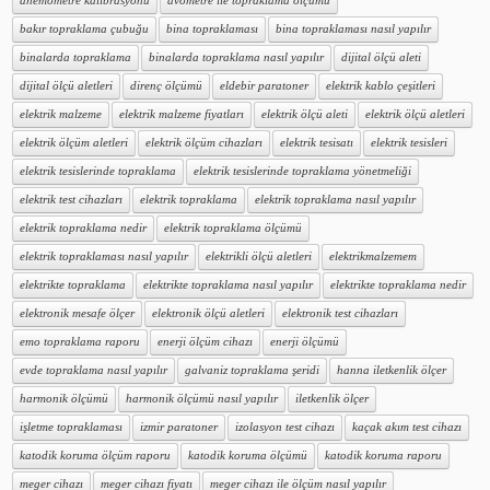
anemometre kalibrasyonu
avometre ile topraklama ölçümü
bakır topraklama çubuğu
bina topraklaması
bina topraklaması nasıl yapılır
binalarda topraklama
binalarda topraklama nasıl yapılır
dijital ölçü aleti
dijital ölçü aletleri
direnç ölçümü
eldebir paratoner
elektrik kablo çeşitleri
elektrik malzeme
elektrik malzeme fiyatları
elektrik ölçü aleti
elektrik ölçü aletleri
elektrik ölçüm aletleri
elektrik ölçüm cihazları
elektrik tesisatı
elektrik tesisleri
elektrik tesislerinde topraklama
elektrik tesislerinde topraklama yönetmeliği
elektrik test cihazları
elektrik topraklama
elektrik topraklama nasıl yapılır
elektrik topraklama nedir
elektrik topraklama ölçümü
elektrik topraklaması nasıl yapılır
elektrikli ölçü aletleri
elektrikmalzemem
elektrikte topraklama
elektrikte topraklama nasıl yapılır
elektrikte topraklama nedir
elektronik mesafe ölçer
elektronik ölçü aletleri
elektronik test cihazları
emo topraklama raporu
enerji ölçüm cihazı
enerji ölçümü
evde topraklama nasıl yapılır
galvaniz topraklama şeridi
hanna iletkenlik ölçer
harmonik ölçümü
harmonik ölçümü nasıl yapılır
iletkenlik ölçer
işletme topraklaması
izmir paratoner
izolasyon test cihazı
kaçak akım test cihazı
katodik koruma ölçüm raporu
katodik koruma ölçümü
katodik koruma raporu
meger cihazı
meger cihazı fiyatı
meger cihazı ile ölçüm nasıl yapılır