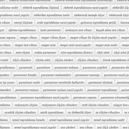
sleri
elektrik tesislerinde topraklama
elektrik tesislerinde topraklama yönetmeliği
elektrik t
praklama nedir
elektrik topraklama ölçümü
elektrik topraklaması nasıl yapılır
elektrikli ölç
topraklama nasıl yapılır
elektrikte topraklama nedir
elektronik mesafe ölçer
elektronik ölçü 
m cihazı
enerji ölçümü
evde topraklama nasıl yapılır
galvaniz topraklama şeridi
hanna 
lçer
işletme topraklaması
izmir paratoner
izolasyon test cihazı
kaçak akım test cihazı
ruma raporu
meger cihazı
meger cihazı fiyatı
meger cihazı ile ölçüm nasıl yapılır
meger 
m cihazı
meger test cihazı
meger testi
meger testi nasıl yapılır
meger testi nedir
mege
me cihazı
nem ölçme
nokta paratoner
nötr topraklama direnci
ölçü aleti
ölçü aleti f
i nedir
ölçü cihazları
ölçüm aleti
ölçüm aletleri
ölçüm cihazları
örnek topraklama 
opraklaması
paratonel
paratöner
paratoner ankara
paratoner çeşitleri
paratoner di
iyatları
paratoner hesabı
paratoner malzemeleri
paratoner montajı
paratoner nasıl çal
e işe yarar
paratöner nedir
paratoner nerelerde kullanılır
paratoner ölçümü
paratone
istemleri
paratoner tesisatı
paratoner tesisatı nasıl yapılır
paratoner topraklama
parat
topraklaması
paratoner topraklaması nasıl yapılır
paratoner yapımı
paratoner yönetmeli
raklama
radyasyon ölçüm
radyasyon ölçüm cihazları
renk ölçüm cihazları
rüzgar hızı
sıcaklık ölçüm cihazları
statik topraklama
su iletkenlik ölçer
su ölçüm cihazları
su 
aklama
temel topraklama hesabı
temel topraklama nasıl yapılır
temel topraklama nedir
aklaması
temel topraklaması nasıl yapılır
test aletleri
test cihazı
test ölçü aletleri
test