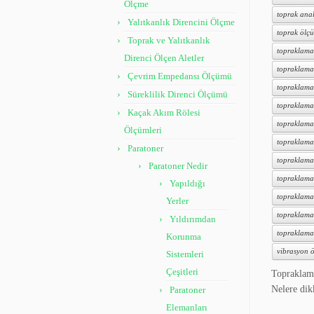
Ölçme
toprak anal
Yalıtkanlık Direncini Ölçme
toprak ölçü
Toprak ve Yalıtkanlık
topraklama
Direnci Ölçen Aletler
topraklama
Çevrim Empedansı Ölçümü
topraklama
Süreklilik Direnci Ölçümü
topraklama 
Kaçak Akım Rölesi
topraklama
Ölçümleri
topraklama 
Paratoner
topraklama
Paratoner Nedir
topraklama 
Yapıldığı
topraklama 
Yerler
topraklama t
Yıldırımdan
topraklama
Korunma
vibrasyon ö
Sistemleri
Çeşitleri
Topraklama
Nelere di
Paratoner
Elemanları