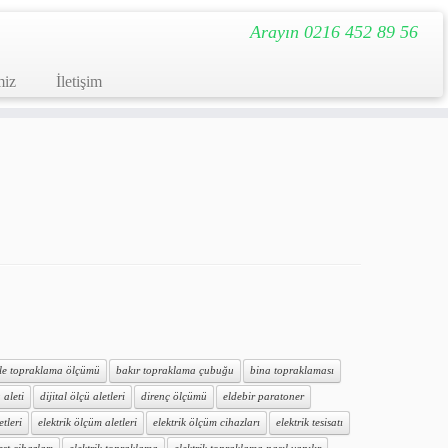
Arayın 0216 452 89 56
miz
İletişim
ile topraklama ölçümü
bakır topraklama çubuğu
bina topraklaması
 aleti
dijital ölçü aletleri
direnç ölçümü
eldebir paratoner
etleri
elektrik ölçüm aletleri
elektrik ölçüm cihazları
elektrik tesisatı