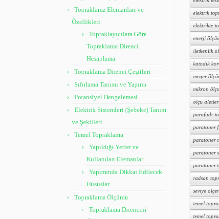
elektrik tesi
Topraklama Elemanları ve
elektrik to
Özellikleri
elektrikte 
Topraklayıcılara Göre
enerji ölçü
Topraklama Direnci
iletkenlik ö
Hesaplama
katodik ko
Topraklama Direnci Çeşitleri
meger ölçü
Sıfırlama Tanımı ve Yapımı
mikron ölç
Potansiyel Dengelemesi
ölçü aletler
Elektrik Sistemleri (Şebeke) Tanım
parafudr t
ve Şekilleri
paratoner f
Temel Topraklama
paratoner n
Yapıldığı Yerler ve
paratoner s
Kullanılan Elemanlar
paratoner 
Yapımında Dikkat Edilecek
radsan top
Hususlar
seviye ölçer
Topraklama Ölçümü
temel topr
Topraklama Direncini
temel topr