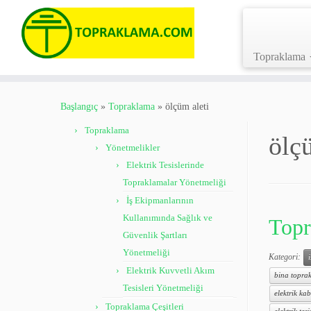
Topraklama
Skip
to
Başlangıç
»
Topraklama
»
ölçüm aleti
content
Topraklama
ölç
Yönetmelikler
Elektrik Tesislerinde
Topraklamalar Yönetmeliği
İş Ekipmanlarının
Kullanımında Sağlık ve
Topr
Güvenlik Şartları
Yönetmeliği
Kategori:
Elektrik Kuvvetli Akım
bina toprak
Tesisleri Yönetmeliği
elektrik kab
Topraklama Çeşitleri