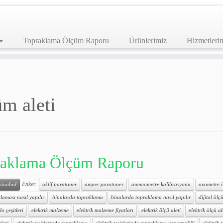
Topraklama Ölçüm Raporu
Ürünlerimiz
Hizmetleri
üm aleti
aklama Ölçüm Raporu
Etiket:
istanbul
aktif paratoner
amper paratoner
anemometre kalibrasyonu
avometre 
laması nasıl yapılır
binalarda topraklama
binalarda topraklama nasıl yapılır
dijital ölçü
lo çeşitleri
elektrik malzeme
elektrik malzeme fiyatları
elektrik ölçü aleti
elektrik ölçü al