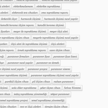
est cihazları
elektrik topraklama
elektrik topraklama nasıl yapılır
ü aletleri
elektrikmalzemem
elektrikte topraklama
aletleri
elektronik test cihazları
emo topraklama raporu
iletkenlik ölçer
harmonik ölçümü
harmonik ölçümü nasıl yapılır
katodik koruma ölçüm raporu
katodik koruma ölçümü
fiyatları
meger ile topraklama ölçümü
meger ölçü aleti
r topraklama ölçüm cihazı
megerle topraklama ölçümü nasıl yapılır
iyatları
ölçü aleti ile topraklama ölçümü
ölçü aletleri
ölçüm raporu
örnek topraklama raporu
ozon ölçüm cihazı
reği
paratoner firmaları
paratoner fiyat
paratoner fiyat listesi
ışır
paratoner nasıl yapılır
paratoner ne demek
r ölçümü nasıl yapılır
paratoner projesi
paratoner sistemi
oner topraklama ölçümü
paratoner topraklama ölçümü nasıl yapılır
ği
partikül ölçüm cihazı
pil ölçüm cihazı
radsan paratoner
 ölçümü
seda diker topraklama
şeker ölçme cihazı
Selvaz Yöntemi
test cihazı
tedaş topraklama yönetmeliği
tekpar paratoner
temel topraklama projesi
temel topraklama yönetmeliği
 ölçüm cihazları
test ve ölçü aletleri
titreşim ölçüm cihazı