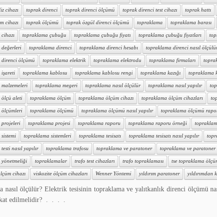
iz cihazı
toprak direnci
toprak direnci ölçümü
toprak direnci test cihazı
toprak hattı
m cihazı
toprak ölçümü
toprak özgül direnci ölçümü
topraklama
topraklama barası
 cihazı
topraklama çubuğu
topraklama çubuğu fiyatı
topraklama çubuğu fiyatları
top
 değerleri
topraklama direnci
topraklama direnci hesabı
topraklama direnci nasıl ölçülü
 direnci ölçümü
topraklama elektrik
topraklama elektrodu
topraklama firmaları
topra
işareti
topraklama kablosu
topraklama kablosu rengi
topraklama kazığı
topraklama ka
 malzemeleri
topraklama megeri
topraklama nasıl ölçülür
topraklama nasıl yapılır
top
ölçü aleti
topraklama ölçüm
topraklama ölçüm cihazı
topraklama ölçüm cihazları
to
 ölçümleri
topraklama ölçümü
topraklama ölçümü nasıl yapılır
topraklama ölçümü rapo
projeleri
topraklama projesi
topraklama raporu
topraklama raporu örneği
topraklam
sistemi
topraklama sistemleri
topraklama tesisatı
topraklama tesisatı nasıl yapılır
topr
esti nasıl yapılır
topraklama trafosu
topraklama ve paratoner
topraklama ve paratoner t
 yönetmeliği
topraklamalar
trafo test cihazları
trafo topraklaması
tse topraklama ölç
lçüm cihazı
viskozite ölçüm cihazları
Wenner Yöntemi
yıldırım paratoner
yıldırımdan k
 nasıl ölçülür? Elektrik tesisinin topraklama ve yalıtkanlık direnci ölçümü na
kkat edilmelidir? . . . .