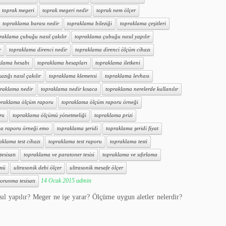
toprak megeri
toprak megeri nedir
toprak nem ölçer
topraklama barası nedir
topraklama bileziği
topraklama çeşitleri
raklama çubuğu nasıl çakılır
topraklama çubuğu nasıl yapılır
r
topraklama direnci nedir
topraklama direnci ölçüm cihazı
klama hesabı
topraklama hesapları
topraklama iletkeni
zığı nasıl çakılır
topraklama klemensi
topraklama levhası
raklama nedir
topraklama nedir kısaca
topraklama nerelerde kullanılır
praklama ölçüm raporu
topraklama ölçüm raporu örneği
ru
topraklama ölçümü yönetmeliği
topraklama prizi
a raporu örneği emo
topraklama şeridi
topraklama şeridi fiyat
aklama test cihazı
topraklama test raporu
topraklama testi
esisatı
topraklama ve paratoner tesisi
topraklama ve sıfırlama
ümü
ultrasonik debi ölçer
ultrasonik mesafe ölçer
14 Ocak 2015
admin
orunma tesisatı
sıl yapılır? Meger ne işe yarar? Ölçüme uygun aletler nelerdir?