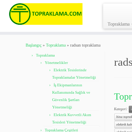
Topraklama
Skip
to
Başlangıç
»
Topraklama
»
radsan topraklama
content
Topraklama
rad
Yönetmelikler
Elektrik Tesislerinde
Topraklamalar Yönetmeliği
İş Ekipmanlarının
Kullanımında Sağlık ve
Topr
Güvenlik Şartları
Yönetmeliği
Kategori:
Elektrik Kuvvetli Akım
bina toprak
Tesisleri Yönetmeliği
elektrik kab
Topraklama Çeşitleri