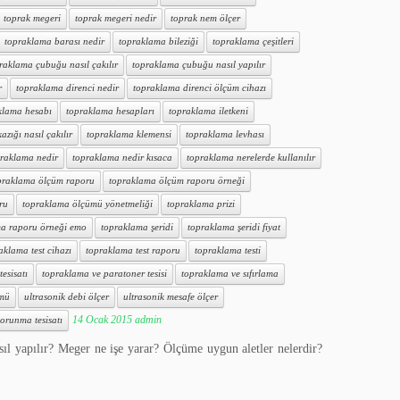
toprak megeri
toprak megeri nedir
toprak nem ölçer
topraklama barası nedir
topraklama bileziği
topraklama çeşitleri
raklama çubuğu nasıl çakılır
topraklama çubuğu nasıl yapılır
r
topraklama direnci nedir
topraklama direnci ölçüm cihazı
klama hesabı
topraklama hesapları
topraklama iletkeni
zığı nasıl çakılır
topraklama klemensi
topraklama levhası
raklama nedir
topraklama nedir kısaca
topraklama nerelerde kullanılır
praklama ölçüm raporu
topraklama ölçüm raporu örneği
ru
topraklama ölçümü yönetmeliği
topraklama prizi
a raporu örneği emo
topraklama şeridi
topraklama şeridi fiyat
aklama test cihazı
topraklama test raporu
topraklama testi
esisatı
topraklama ve paratoner tesisi
topraklama ve sıfırlama
ümü
ultrasonik debi ölçer
ultrasonik mesafe ölçer
14 Ocak 2015
admin
orunma tesisatı
sıl yapılır? Meger ne işe yarar? Ölçüme uygun aletler nelerdir?