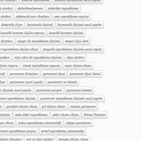
est cihazları
elektrik topraklama
elektrik topraklama nasıl yapılır
ü aletleri
elektrikmalzemem
elektrikte topraklama
aletleri
elektronik test cihazları
emo topraklama raporu
iletkenlik ölçer
harmonik ölçümü
harmonik ölçümü nasıl yapılır
katodik koruma ölçüm raporu
katodik koruma ölçümü
fiyatları
meger ile topraklama ölçümü
meger ölçü aleti
r topraklama ölçüm cihazı
megerle topraklama ölçümü nasıl yapılır
iyatları
ölçü aleti ile topraklama ölçümü
ölçü aletleri
ölçüm raporu
örnek topraklama raporu
ozon ölçüm cihazı
reği
paratoner firmaları
paratoner fiyat
paratoner fiyat listesi
ışır
paratoner nasıl yapılır
paratoner ne demek
r ölçümü nasıl yapılır
paratoner projesi
paratoner sistemi
oner topraklama ölçümü
paratoner topraklama ölçümü nasıl yapılır
ği
partikül ölçüm cihazı
pil ölçüm cihazı
radsan paratoner
 ölçümü
seda diker topraklama
şeker ölçme cihazı
Selvaz Yöntemi
test cihazı
tedaş topraklama yönetmeliği
tekpar paratoner
temel topraklama projesi
temel topraklama yönetmeliği
 ölçüm cihazları
test ve ölçü aletleri
titreşim ölçüm cihazı