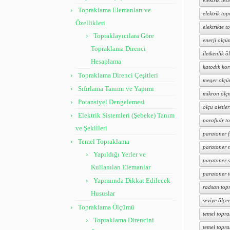
elektrik tesi
Topraklama Elemanları ve
elektrik to
Özellikleri
elektrikte 
Topraklayıcılara Göre
enerji ölçü
Topraklama Direnci
iletkenlik ö
Hesaplama
katodik ko
Topraklama Direnci Çeşitleri
meger ölçü
Sıfırlama Tanımı ve Yapımı
mikron ölç
Potansiyel Dengelemesi
ölçü aletler
Elektrik Sistemleri (Şebeke) Tanım
parafudr t
ve Şekilleri
paratoner f
Temel Topraklama
paratoner n
Yapıldığı Yerler ve
paratoner s
Kullanılan Elemanlar
paratoner 
Yapımında Dikkat Edilecek
radsan top
Hususlar
seviye ölçer
Topraklama Ölçümü
temel topr
Topraklama Direncini
temel topr