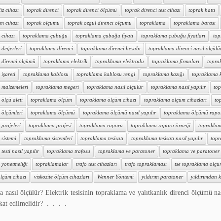
iz cihazı
toprak direnci
toprak direnci ölçümü
toprak direnci test cihazı
toprak hattı
m cihazı
toprak ölçümü
toprak özgül direnci ölçümü
topraklama
topraklama barası
 cihazı
topraklama çubuğu
topraklama çubuğu fiyatı
topraklama çubuğu fiyatları
top
 değerleri
topraklama direnci
topraklama direnci hesabı
topraklama direnci nasıl ölçülü
 direnci ölçümü
topraklama elektrik
topraklama elektrodu
topraklama firmaları
topra
işareti
topraklama kablosu
topraklama kablosu rengi
topraklama kazığı
topraklama ka
 malzemeleri
topraklama megeri
topraklama nasıl ölçülür
topraklama nasıl yapılır
top
ölçü aleti
topraklama ölçüm
topraklama ölçüm cihazı
topraklama ölçüm cihazları
to
 ölçümleri
topraklama ölçümü
topraklama ölçümü nasıl yapılır
topraklama ölçümü rapo
projeleri
topraklama projesi
topraklama raporu
topraklama raporu örneği
topraklam
sistemi
topraklama sistemleri
topraklama tesisatı
topraklama tesisatı nasıl yapılır
topr
esti nasıl yapılır
topraklama trafosu
topraklama ve paratoner
topraklama ve paratoner t
 yönetmeliği
topraklamalar
trafo test cihazları
trafo topraklaması
tse topraklama ölç
lçüm cihazı
viskozite ölçüm cihazları
Wenner Yöntemi
yıldırım paratoner
yıldırımdan k
 nasıl ölçülür? Elektrik tesisinin topraklama ve yalıtkanlık direnci ölçümü na
kkat edilmelidir? . . . .