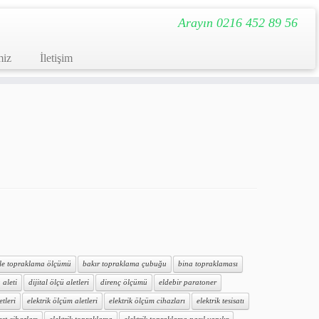
Arayın 0216 452 89 56
miz
İletişim
ile topraklama ölçümü
bakır topraklama çubuğu
bina topraklaması
 aleti
dijital ölçü aletleri
direnç ölçümü
eldebir paratoner
etleri
elektrik ölçüm aletleri
elektrik ölçüm cihazları
elektrik tesisatı