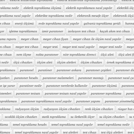
sleri
elektrik tesislerinde topraklama
elektrik tesislerinde topraklama yönetmeliği
elektrik t
praklama nedir
elektrik topraklama ölçümü
elektrik topraklaması nasıl yapılır
elektrikli ölç
topraklama nasıl yapılır
elektrikte topraklama nedir
elektronik mesafe ölçer
elektronik ölçü 
m cihazı
enerji ölçümü
evde topraklama nasıl yapılır
galvaniz topraklama şeridi
hanna 
lçer
işletme topraklaması
izmir paratoner
izolasyon test cihazı
kaçak akım test cihazı
ruma raporu
meger cihazı
meger cihazı fiyatı
meger cihazı ile ölçüm nasıl yapılır
meger 
m cihazı
meger test cihazı
meger testi
meger testi nasıl yapılır
meger testi nedir
mege
me cihazı
nem ölçme
nokta paratoner
nötr topraklama direnci
ölçü aleti
ölçü aleti f
i nedir
ölçü cihazları
ölçüm aleti
ölçüm aletleri
ölçüm cihazları
örnek topraklama 
opraklaması
paratonel
paratöner
paratoner ankara
paratoner çeşitleri
paratoner di
iyatları
paratoner hesabı
paratoner malzemeleri
paratoner montajı
paratoner nasıl çal
e işe yarar
paratöner nedir
paratoner nerelerde kullanılır
paratoner ölçümü
paratone
istemleri
paratoner tesisatı
paratoner tesisatı nasıl yapılır
paratoner topraklama
parat
topraklaması
paratoner topraklaması nasıl yapılır
paratoner yapımı
paratoner yönetmeli
raklama
radyasyon ölçüm
radyasyon ölçüm cihazları
renk ölçüm cihazları
rüzgar hızı
sıcaklık ölçüm cihazları
statik topraklama
su iletkenlik ölçer
su ölçüm cihazları
su 
aklama
temel topraklama hesabı
temel topraklama nasıl yapılır
temel topraklama nedir
aklaması
temel topraklaması nasıl yapılır
test aletleri
test cihazı
test ölçü aletleri
test