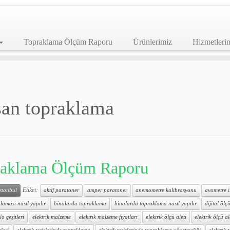
Topraklama Ölçüm Raporu
Ürünlerimiz
Hizmetleri
san topraklama
aklama Ölçüm Raporu
Etiket:
istanbul
aktif paratoner
amper paratoner
anemometre kalibrasyonu
avometre 
laması nasıl yapılır
binalarda topraklama
binalarda topraklama nasıl yapılır
dijital ölçü
lo çeşitleri
elektrik malzeme
elektrik malzeme fiyatları
elektrik ölçü aleti
elektrik ölçü al