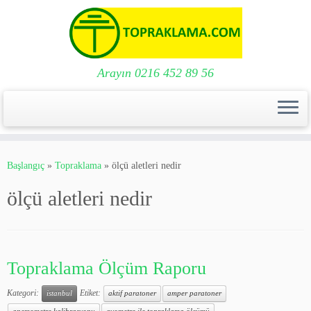
Arayın 0216 452 89 56
Skip
to
Başlangıç
»
Topraklama
»
ölçü aletleri nedir
content
ölçü aletleri nedir
Topraklama Ölçüm Raporu
Kategori:
Etiket:
istanbul
aktif paratoner
amper paratoner