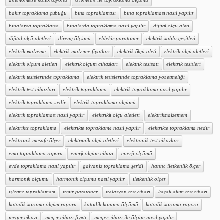
anemometre kalibrasyonu
avometre ile topraklama ölçümü
bakır topraklama çubuğu
bina topraklaması
bina topraklaması nasıl yapılır
binalarda topraklama
binalarda topraklama nasıl yapılır
dijital ölçü aleti
dijital ölçü aletleri
direnç ölçümü
eldebir paratoner
elektrik kablo çeşitleri
elektrik malzeme
elektrik malzeme fiyatları
elektrik ölçü aleti
elektrik ölçü aletleri
elektrik ölçüm aletleri
elektrik ölçüm cihazları
elektrik tesisatı
elektrik tesisleri
elektrik tesislerinde topraklama
elektrik tesislerinde topraklama yönetmeliği
elektrik test cihazları
elektrik topraklama
elektrik topraklama nasıl yapılır
elektrik topraklama nedir
elektrik topraklama ölçümü
elektrik topraklaması nasıl yapılır
elektrikli ölçü aletleri
elektrikmalzemem
elektrikte topraklama
elektrikte topraklama nasıl yapılır
elektrikte topraklama nedir
elektronik mesafe ölçer
elektronik ölçü aletleri
elektronik test cihazları
emo topraklama raporu
enerji ölçüm cihazı
enerji ölçümü
evde topraklama nasıl yapılır
galvaniz topraklama şeridi
hanna iletkenlik ölçer
harmonik ölçümü
harmonik ölçümü nasıl yapılır
iletkenlik ölçer
işletme topraklaması
izmir paratoner
izolasyon test cihazı
kaçak akım test cihazı
katodik koruma ölçüm raporu
katodik koruma ölçümü
katodik koruma raporu
meger cihazı
meger cihazı fiyatı
meger cihazı ile ölçüm nasıl yapılır