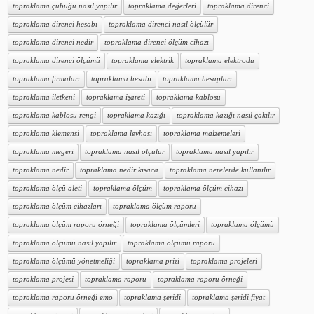
topraklama çubuğu nasıl yapılır
topraklama değerleri
topraklama direnci
topraklama direnci hesabı
topraklama direnci nasıl ölçülür
topraklama direnci nedir
topraklama direnci ölçüm cihazı
topraklama direnci ölçümü
topraklama elektrik
topraklama elektrodu
topraklama firmaları
topraklama hesabı
topraklama hesapları
topraklama iletkeni
topraklama işareti
topraklama kablosu
topraklama kablosu rengi
topraklama kazığı
topraklama kazığı nasıl çakılır
topraklama klemensi
topraklama levhası
topraklama malzemeleri
topraklama megeri
topraklama nasıl ölçülür
topraklama nasıl yapılır
topraklama nedir
topraklama nedir kısaca
topraklama nerelerde kullanılır
topraklama ölçü aleti
topraklama ölçüm
topraklama ölçüm cihazı
topraklama ölçüm cihazları
topraklama ölçüm raporu
topraklama ölçüm raporu örneği
topraklama ölçümleri
topraklama ölçümü
topraklama ölçümü nasıl yapılır
topraklama ölçümü raporu
topraklama ölçümü yönetmeliği
topraklama prizi
topraklama projeleri
topraklama projesi
topraklama raporu
topraklama raporu örneği
topraklama raporu örneği emo
topraklama şeridi
topraklama şeridi fiyat