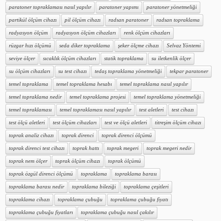
paratoner topraklaması nasıl yapılır
paratoner yapımı
paratoner yönetmeliği
partikül ölçüm cihazı
pil ölçüm cihazı
radsan paratoner
radsan topraklama
radyasyon ölçüm
radyasyon ölçüm cihazları
renk ölçüm cihazları
rüzgar hızı ölçümü
seda diker topraklama
şeker ölçme cihazı
Selvaz Yöntemi
seviye ölçer
sıcaklık ölçüm cihazları
statik topraklama
su iletkenlik ölçer
su ölçüm cihazları
su test cihazı
tedaş topraklama yönetmeliği
tekpar paratoner
temel topraklama
temel topraklama hesabı
temel topraklama nasıl yapılır
temel topraklama nedir
temel topraklama projesi
temel topraklama yönetmeliği
temel topraklaması
temel topraklaması nasıl yapılır
test aletleri
test cihazı
test ölçü aletleri
test ölçüm cihazları
test ve ölçü aletleri
titreşim ölçüm cihazı
toprak analiz cihazı
toprak direnci
toprak direnci ölçümü
toprak direnci test cihazı
toprak hattı
toprak megeri
toprak megeri nedir
toprak nem ölçer
toprak ölçüm cihazı
toprak ölçümü
toprak özgül direnci ölçümü
topraklama
topraklama barası
topraklama barası nedir
topraklama bileziği
topraklama çeşitleri
topraklama cihazı
topraklama çubuğu
topraklama çubuğu fiyatı
topraklama çubuğu fiyatları
topraklama çubuğu nasıl çakılır