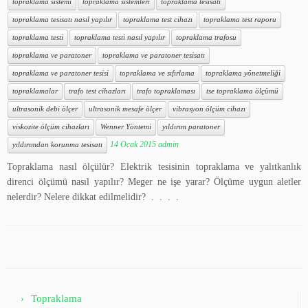
topraklama sistemi
topraklama sistemleri
topraklama tesisatı
topraklama tesisatı nasıl yapılır
topraklama test cihazı
topraklama test raporu
topraklama testi
topraklama testi nasıl yapılır
topraklama trafosu
topraklama ve paratoner
topraklama ve paratoner tesisatı
topraklama ve paratoner tesisi
topraklama ve sıfırlama
topraklama yönetmeliği
topraklamalar
trafo test cihazları
trafo topraklaması
tse topraklama ölçümü
ultrasonik debi ölçer
ultrasonik mesafe ölçer
vibrasyon ölçüm cihazı
viskozite ölçüm cihazları
Wenner Yöntemi
yıldırım paratoner
14 Ocak 2015
admin
yıldırımdan korunma tesisatı
Topraklama nasıl ölçülür? Elektrik tesisinin topraklama ve yalıtkanlık
direnci ölçümü nasıl yapılır? Meger ne işe yarar? Ölçüme uygun aletler
nelerdir? Nelere dikkat edilmelidir? . . . .
Topraklama