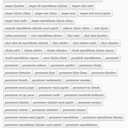
meger fiyatları
meger ile topraklama ölçümü
meger ölçü aleti
meger ölçüm cihazı
meger test cihazı
meger testi
meger testi nasıl yapılır
meger testi nedir
meger topraklama ölçüm cihazı
megerle topraklama ölçümü nasıl yapılır
mikron ölçme cihazı
nem ölçme
nokta paratoner
nötr topraklama direnci
ölçü aleti
ölçü aleti fiyatları
ölçü aleti ile topraklama ölçümü
ölçü aletleri
ölçü aletleri nedir
ölçü cihazları
ölçüm aleti
ölçüm aletleri
ölçüm cihazları
örnek topraklama ölçüm raporu
örnek topraklama raporu
ozon ölçüm cihazı
parafudr topraklaması
paratonel
paratöner
paratoner ankara
paratoner çeşitleri
paratoner direği
paratoner firmaları
paratoner fiyat
paratoner fiyat listesi
paratoner fiyatları
paratoner hesabı
paratoner malzemeleri
paratoner montajı
paratoner nasıl çalışır
paratoner nasıl yapılır
paratoner ne demek
paratoner ne işe yarar
paratöner nedir
paratoner nerelerde kullanılır
paratoner ölçümü
paratoner ölçümü nasıl yapılır
paratoner projesi
paratoner sistemi
paratoner sistemleri
paratoner tesisatı
paratoner tesisatı nasıl yapılır
paratoner topraklama
paratoner topraklama ölçümü
paratoner topraklama ölçümü nasıl yapılır
paratoner topraklaması