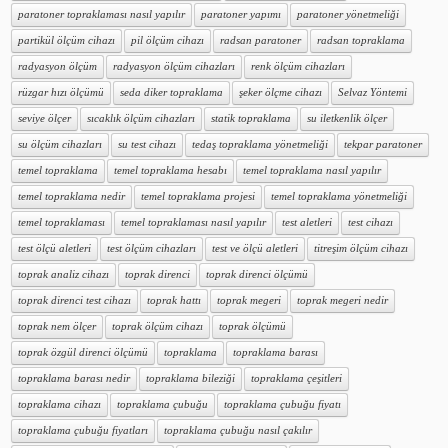
paratoner topraklaması nasıl yapılır
paratoner yapımı
paratoner yönetmeliği
partikül ölçüm cihazı
pil ölçüm cihazı
radsan paratoner
radsan topraklama
radyasyon ölçüm
radyasyon ölçüm cihazları
renk ölçüm cihazları
rüzgar hızı ölçümü
seda diker topraklama
şeker ölçme cihazı
Selvaz Yöntemi
seviye ölçer
sıcaklık ölçüm cihazları
statik topraklama
su iletkenlik ölçer
su ölçüm cihazları
su test cihazı
tedaş topraklama yönetmeliği
tekpar paratoner
temel topraklama
temel topraklama hesabı
temel topraklama nasıl yapılır
temel topraklama nedir
temel topraklama projesi
temel topraklama yönetmeliği
temel topraklaması
temel topraklaması nasıl yapılır
test aletleri
test cihazı
test ölçü aletleri
test ölçüm cihazları
test ve ölçü aletleri
titreşim ölçüm cihazı
toprak analiz cihazı
toprak direnci
toprak direnci ölçümü
toprak direnci test cihazı
toprak hattı
toprak megeri
toprak megeri nedir
toprak nem ölçer
toprak ölçüm cihazı
toprak ölçümü
toprak özgül direnci ölçümü
topraklama
topraklama barası
topraklama barası nedir
topraklama bileziği
topraklama çeşitleri
topraklama cihazı
topraklama çubuğu
topraklama çubuğu fiyatı
topraklama çubuğu fiyatları
topraklama çubuğu nasıl çakılır