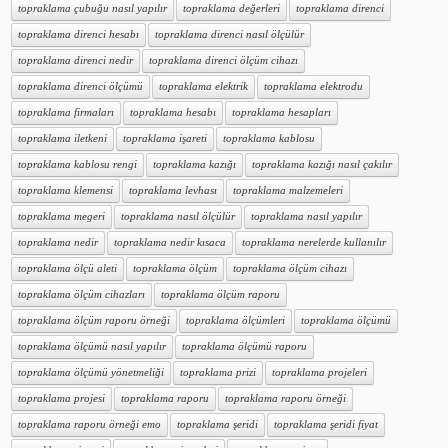
topraklama çubuğu nasıl yapılır
topraklama değerleri
topraklama direnci
topraklama direnci hesabı
topraklama direnci nasıl ölçülür
topraklama direnci nedir
topraklama direnci ölçüm cihazı
topraklama direnci ölçümü
topraklama elektrik
topraklama elektrodu
topraklama firmaları
topraklama hesabı
topraklama hesapları
topraklama iletkeni
topraklama işareti
topraklama kablosu
topraklama kablosu rengi
topraklama kazığı
topraklama kazığı nasıl çakılır
topraklama klemensi
topraklama levhası
topraklama malzemeleri
topraklama megeri
topraklama nasıl ölçülür
topraklama nasıl yapılır
topraklama nedir
topraklama nedir kısaca
topraklama nerelerde kullanılır
topraklama ölçü aleti
topraklama ölçüm
topraklama ölçüm cihazı
topraklama ölçüm cihazları
topraklama ölçüm raporu
topraklama ölçüm raporu örneği
topraklama ölçümleri
topraklama ölçümü
topraklama ölçümü nasıl yapılır
topraklama ölçümü raporu
topraklama ölçümü yönetmeliği
topraklama prizi
topraklama projeleri
topraklama projesi
topraklama raporu
topraklama raporu örneği
topraklama raporu örneği emo
topraklama şeridi
topraklama şeridi fiyat