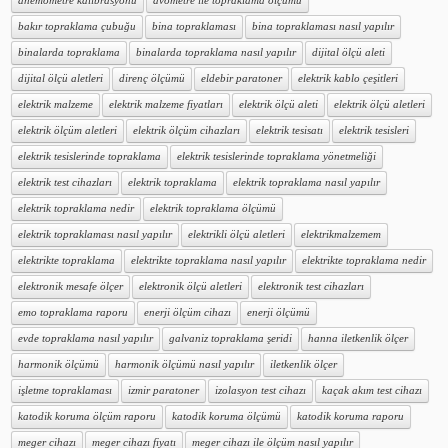
anemometre kalibrasyonu
avometre ile topraklama ölçümü
bakır topraklama çubuğu
bina topraklaması
bina topraklaması nasıl yapılır
binalarda topraklama
binalarda topraklama nasıl yapılır
dijital ölçü aleti
dijital ölçü aletleri
direnç ölçümü
eldebir paratoner
elektrik kablo çeşitleri
elektrik malzeme
elektrik malzeme fiyatları
elektrik ölçü aleti
elektrik ölçü aletleri
elektrik ölçüm aletleri
elektrik ölçüm cihazları
elektrik tesisatı
elektrik tesisleri
elektrik tesislerinde topraklama
elektrik tesislerinde topraklama yönetmeliği
elektrik test cihazları
elektrik topraklama
elektrik topraklama nasıl yapılır
elektrik topraklama nedir
elektrik topraklama ölçümü
elektrik topraklaması nasıl yapılır
elektrikli ölçü aletleri
elektrikmalzemem
elektrikte topraklama
elektrikte topraklama nasıl yapılır
elektrikte topraklama nedir
elektronik mesafe ölçer
elektronik ölçü aletleri
elektronik test cihazları
emo topraklama raporu
enerji ölçüm cihazı
enerji ölçümü
evde topraklama nasıl yapılır
galvaniz topraklama şeridi
hanna iletkenlik ölçer
harmonik ölçümü
harmonik ölçümü nasıl yapılır
iletkenlik ölçer
işletme topraklaması
izmir paratoner
izolasyon test cihazı
kaçak akım test cihazı
katodik koruma ölçüm raporu
katodik koruma ölçümü
katodik koruma raporu
meger cihazı
meger cihazı fiyatı
meger cihazı ile ölçüm nasıl yapılır