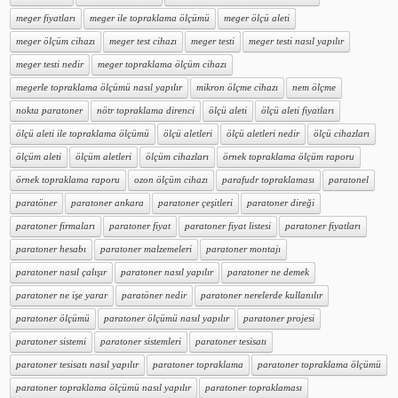
meger fiyatları
meger ile topraklama ölçümü
meger ölçü aleti
meger ölçüm cihazı
meger test cihazı
meger testi
meger testi nasıl yapılır
meger testi nedir
meger topraklama ölçüm cihazı
megerle topraklama ölçümü nasıl yapılır
mikron ölçme cihazı
nem ölçme
nokta paratoner
nötr topraklama direnci
ölçü aleti
ölçü aleti fiyatları
ölçü aleti ile topraklama ölçümü
ölçü aletleri
ölçü aletleri nedir
ölçü cihazları
ölçüm aleti
ölçüm aletleri
ölçüm cihazları
örnek topraklama ölçüm raporu
örnek topraklama raporu
ozon ölçüm cihazı
parafudr topraklaması
paratonel
paratöner
paratoner ankara
paratoner çeşitleri
paratoner direği
paratoner firmaları
paratoner fiyat
paratoner fiyat listesi
paratoner fiyatları
paratoner hesabı
paratoner malzemeleri
paratoner montajı
paratoner nasıl çalışır
paratoner nasıl yapılır
paratoner ne demek
paratoner ne işe yarar
paratöner nedir
paratoner nerelerde kullanılır
paratoner ölçümü
paratoner ölçümü nasıl yapılır
paratoner projesi
paratoner sistemi
paratoner sistemleri
paratoner tesisatı
paratoner tesisatı nasıl yapılır
paratoner topraklama
paratoner topraklama ölçümü
paratoner topraklama ölçümü nasıl yapılır
paratoner topraklaması