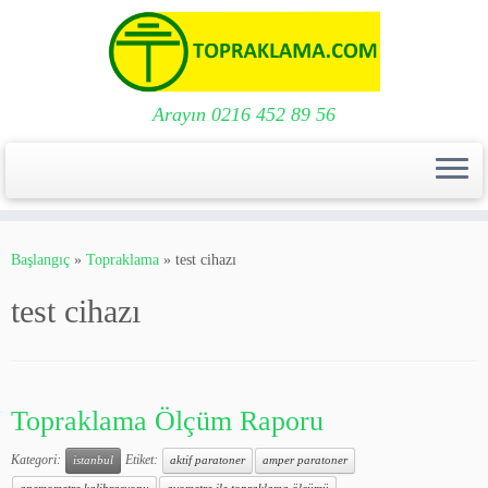
Arayın 0216 452 89 56
Skip
to
Başlangıç
»
Topraklama
»
test cihazı
content
test cihazı
Topraklama Ölçüm Raporu
Kategori:
Etiket:
istanbul
aktif paratoner
amper paratoner