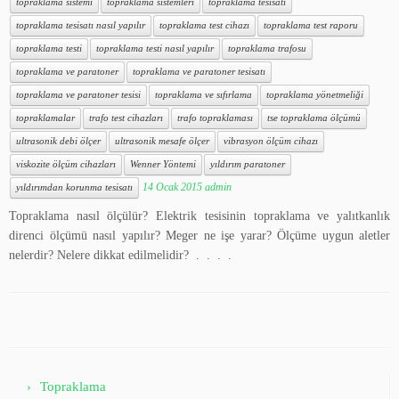
topraklama sistemi
topraklama sistemleri
topraklama tesisatı
topraklama tesisatı nasıl yapılır
topraklama test cihazı
topraklama test raporu
topraklama testi
topraklama testi nasıl yapılır
topraklama trafosu
topraklama ve paratoner
topraklama ve paratoner tesisatı
topraklama ve paratoner tesisi
topraklama ve sıfırlama
topraklama yönetmeliği
topraklamalar
trafo test cihazları
trafo topraklaması
tse topraklama ölçümü
ultrasonik debi ölçer
ultrasonik mesafe ölçer
vibrasyon ölçüm cihazı
viskozite ölçüm cihazları
Wenner Yöntemi
yıldırım paratoner
14 Ocak 2015
admin
yıldırımdan korunma tesisatı
Topraklama nasıl ölçülür? Elektrik tesisinin topraklama ve yalıtkanlık
direnci ölçümü nasıl yapılır? Meger ne işe yarar? Ölçüme uygun aletler
nelerdir? Nelere dikkat edilmelidir? . . . .
Topraklama