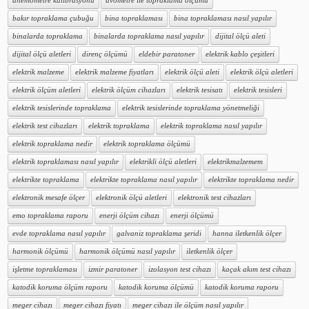
anemometre kalibrasyonu
avometre ile topraklama ölçümü
bakır topraklama çubuğu
bina topraklaması
bina topraklaması nasıl yapılır
binalarda topraklama
binalarda topraklama nasıl yapılır
dijital ölçü aleti
dijital ölçü aletleri
direnç ölçümü
eldebir paratoner
elektrik kablo çeşitleri
elektrik malzeme
elektrik malzeme fiyatları
elektrik ölçü aleti
elektrik ölçü aletleri
elektrik ölçüm aletleri
elektrik ölçüm cihazları
elektrik tesisatı
elektrik tesisleri
elektrik tesislerinde topraklama
elektrik tesislerinde topraklama yönetmeliği
elektrik test cihazları
elektrik topraklama
elektrik topraklama nasıl yapılır
elektrik topraklama nedir
elektrik topraklama ölçümü
elektrik topraklaması nasıl yapılır
elektrikli ölçü aletleri
elektrikmalzemem
elektrikte topraklama
elektrikte topraklama nasıl yapılır
elektrikte topraklama nedir
elektronik mesafe ölçer
elektronik ölçü aletleri
elektronik test cihazları
emo topraklama raporu
enerji ölçüm cihazı
enerji ölçümü
evde topraklama nasıl yapılır
galvaniz topraklama şeridi
hanna iletkenlik ölçer
harmonik ölçümü
harmonik ölçümü nasıl yapılır
iletkenlik ölçer
işletme topraklaması
izmir paratoner
izolasyon test cihazı
kaçak akım test cihazı
katodik koruma ölçüm raporu
katodik koruma ölçümü
katodik koruma raporu
meger cihazı
meger cihazı fiyatı
meger cihazı ile ölçüm nasıl yapılır