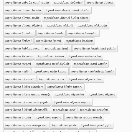
topraklama çubuğu nasıl yapılır
topraklama değerleri
topraklama direnci
topraklama direnci hesabı
topraklama direnci nasıl ölçülür
topraklama direnci nedir
topraklama direnci ölçüm cihazı
topraklama direnci ölçümü
topraklama elektrik
topraklama elektrodu
topraklama firmaları
topraklama hesabı
topraklama hesapları
topraklama iletkeni
topraklama işareti
topraklama kablosu
topraklama kablosu rengi
topraklama kazığı
topraklama kazığı nasıl çakılır
topraklama klemensi
topraklama levhası
topraklama malzemeleri
topraklama megeri
topraklama nasıl ölçülür
topraklama nasıl yapılır
topraklama nedir
topraklama nedir kısaca
topraklama nerelerde kullanılır
topraklama ölçü aleti
topraklama ölçüm
topraklama ölçüm cihazı
topraklama ölçüm cihazları
topraklama ölçüm raporu
topraklama ölçüm raporu örneği
topraklama ölçümleri
topraklama ölçümü
topraklama ölçümü nasıl yapılır
topraklama ölçümü raporu
topraklama ölçümü yönetmeliği
topraklama prizi
topraklama projeleri
topraklama projesi
topraklama raporu
topraklama raporu örneği
topraklama raporu örneği emo
topraklama şeridi
topraklama şeridi fiyat