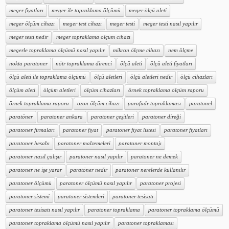
meger fiyatları
meger ile topraklama ölçümü
meger ölçü aleti
meger ölçüm cihazı
meger test cihazı
meger testi
meger testi nasıl yapılır
meger testi nedir
meger topraklama ölçüm cihazı
megerle topraklama ölçümü nasıl yapılır
mikron ölçme cihazı
nem ölçme
nokta paratoner
nötr topraklama direnci
ölçü aleti
ölçü aleti fiyatları
ölçü aleti ile topraklama ölçümü
ölçü aletleri
ölçü aletleri nedir
ölçü cihazları
ölçüm aleti
ölçüm aletleri
ölçüm cihazları
örnek topraklama ölçüm raporu
örnek topraklama raporu
ozon ölçüm cihazı
parafudr topraklaması
paratonel
paratöner
paratoner ankara
paratoner çeşitleri
paratoner direği
paratoner firmaları
paratoner fiyat
paratoner fiyat listesi
paratoner fiyatları
paratoner hesabı
paratoner malzemeleri
paratoner montajı
paratoner nasıl çalışır
paratoner nasıl yapılır
paratoner ne demek
paratoner ne işe yarar
paratöner nedir
paratoner nerelerde kullanılır
paratoner ölçümü
paratoner ölçümü nasıl yapılır
paratoner projesi
paratoner sistemi
paratoner sistemleri
paratoner tesisatı
paratoner tesisatı nasıl yapılır
paratoner topraklama
paratoner topraklama ölçümü
paratoner topraklama ölçümü nasıl yapılır
paratoner topraklaması