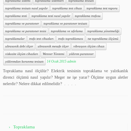
topraklama sistemi
topraklama sistemleri
topraklama tesisatı
topraklama tesisatı nasıl yapılır
topraklama test cihazı
topraklama test raporu
topraklama testi
topraklama testi nasıl yapılır
topraklama trafosu
topraklama ve paratoner
topraklama ve paratoner tesisatı
topraklama ve paratoner tesisi
topraklama ve sıfırlama
topraklama yönetmeliği
topraklamalar
trafo test cihazları
trafo topraklaması
tse topraklama ölçümü
ultrasonik debi ölçer
ultrasonik mesafe ölçer
vibrasyon ölçüm cihazı
viskozite ölçüm cihazları
Wenner Yöntemi
yıldırım paratoner
14 Ocak 2015
admin
yıldırımdan korunma tesisatı
Topraklama nasıl ölçülür? Elektrik tesisinin topraklama ve yalıtkanlık
direnci ölçümü nasıl yapılır? Meger ne işe yarar? Ölçüme uygun aletler
nelerdir? Nelere dikkat edilmelidir? . . . .
Topraklama