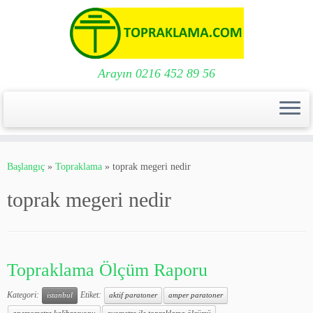
Arayın 0216 452 89 56
Skip
to
Başlangıç
»
Topraklama
»
toprak megeri nedir
content
toprak megeri nedir
Topraklama Ölçüm Raporu
Kategori:
Etiket:
istanbul
aktif paratoner
amper paratoner