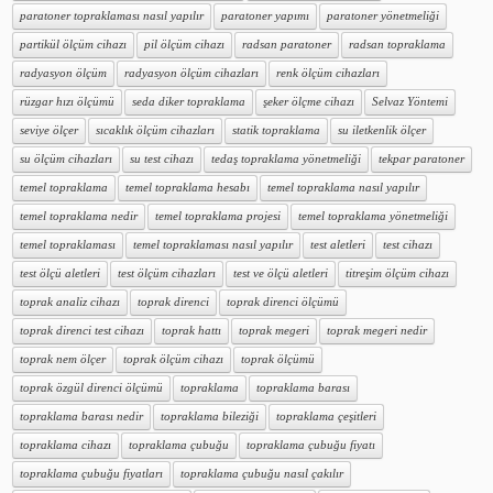
paratoner topraklaması nasıl yapılır
paratoner yapımı
paratoner yönetmeliği
partikül ölçüm cihazı
pil ölçüm cihazı
radsan paratoner
radsan topraklama
radyasyon ölçüm
radyasyon ölçüm cihazları
renk ölçüm cihazları
rüzgar hızı ölçümü
seda diker topraklama
şeker ölçme cihazı
Selvaz Yöntemi
seviye ölçer
sıcaklık ölçüm cihazları
statik topraklama
su iletkenlik ölçer
su ölçüm cihazları
su test cihazı
tedaş topraklama yönetmeliği
tekpar paratoner
temel topraklama
temel topraklama hesabı
temel topraklama nasıl yapılır
temel topraklama nedir
temel topraklama projesi
temel topraklama yönetmeliği
temel topraklaması
temel topraklaması nasıl yapılır
test aletleri
test cihazı
test ölçü aletleri
test ölçüm cihazları
test ve ölçü aletleri
titreşim ölçüm cihazı
toprak analiz cihazı
toprak direnci
toprak direnci ölçümü
toprak direnci test cihazı
toprak hattı
toprak megeri
toprak megeri nedir
toprak nem ölçer
toprak ölçüm cihazı
toprak ölçümü
toprak özgül direnci ölçümü
topraklama
topraklama barası
topraklama barası nedir
topraklama bileziği
topraklama çeşitleri
topraklama cihazı
topraklama çubuğu
topraklama çubuğu fiyatı
topraklama çubuğu fiyatları
topraklama çubuğu nasıl çakılır