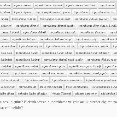
iz cihazı
toprak direnci
toprak direnci ölçümü
toprak direnci test cihazı
toprak hattı
m cihazı
toprak ölçümü
toprak özgül direnci ölçümü
topraklama
topraklama barası
 cihazı
topraklama çubuğu
topraklama çubuğu fiyatı
topraklama çubuğu fiyatları
top
 değerleri
topraklama direnci
topraklama direnci hesabı
topraklama direnci nasıl ölçülü
 direnci ölçümü
topraklama elektrik
topraklama elektrodu
topraklama firmaları
topra
işareti
topraklama kablosu
topraklama kablosu rengi
topraklama kazığı
topraklama ka
 malzemeleri
topraklama megeri
topraklama nasıl ölçülür
topraklama nasıl yapılır
top
ölçü aleti
topraklama ölçüm
topraklama ölçüm cihazı
topraklama ölçüm cihazları
to
 ölçümleri
topraklama ölçümü
topraklama ölçümü nasıl yapılır
topraklama ölçümü rapo
projeleri
topraklama projesi
topraklama raporu
topraklama raporu örneği
topraklam
sistemi
topraklama sistemleri
topraklama tesisatı
topraklama tesisatı nasıl yapılır
topr
esti nasıl yapılır
topraklama trafosu
topraklama ve paratoner
topraklama ve paratoner t
 yönetmeliği
topraklamalar
trafo test cihazları
trafo topraklaması
tse topraklama ölç
lçüm cihazı
viskozite ölçüm cihazları
Wenner Yöntemi
yıldırım paratoner
yıldırımdan k
 nasıl ölçülür? Elektrik tesisinin topraklama ve yalıtkanlık direnci ölçümü na
kkat edilmelidir? . . . .