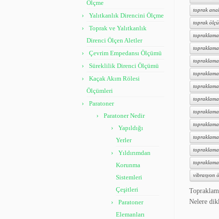
Ölçme
toprak anal
Yalıtkanlık Direncini Ölçme
toprak ölçü
Toprak ve Yalıtkanlık
topraklama
Direnci Ölçen Aletler
topraklama
Çevrim Empedansı Ölçümü
topraklama
Süreklilik Direnci Ölçümü
topraklama 
Kaçak Akım Rölesi
topraklama
Ölçümleri
topraklama 
Paratoner
topraklama
Paratoner Nedir
topraklama 
Yapıldığı
topraklama 
Yerler
topraklama t
Yıldırımdan
topraklama
Korunma
vibrasyon ö
Sistemleri
Çeşitleri
Topraklama
Nelere di
Paratoner
Elemanları