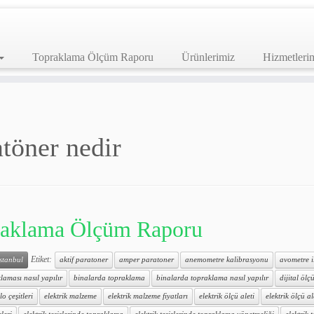
Topraklama Ölçüm Raporu
Ürünlerimiz
Hizmetleri
atöner nedir
aklama Ölçüm Raporu
Etiket:
istanbul
aktif paratoner
amper paratoner
anemometre kalibrasyonu
avometre 
laması nasıl yapılır
binalarda topraklama
binalarda topraklama nasıl yapılır
dijital ölçü
lo çeşitleri
elektrik malzeme
elektrik malzeme fiyatları
elektrik ölçü aleti
elektrik ölçü al