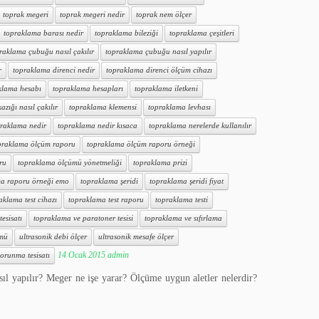
toprak megeri
toprak megeri nedir
toprak nem ölçer
topraklama barası nedir
topraklama bileziği
topraklama çeşitleri
raklama çubuğu nasıl çakılır
topraklama çubuğu nasıl yapılır
r
topraklama direnci nedir
topraklama direnci ölçüm cihazı
klama hesabı
topraklama hesapları
topraklama iletkeni
zığı nasıl çakılır
topraklama klemensi
topraklama levhası
raklama nedir
topraklama nedir kısaca
topraklama nerelerde kullanılır
praklama ölçüm raporu
topraklama ölçüm raporu örneği
ru
topraklama ölçümü yönetmeliği
topraklama prizi
a raporu örneği emo
topraklama şeridi
topraklama şeridi fiyat
aklama test cihazı
topraklama test raporu
topraklama testi
esisatı
topraklama ve paratoner tesisi
topraklama ve sıfırlama
ümü
ultrasonik debi ölçer
ultrasonik mesafe ölçer
14 Ocak 2015
admin
orunma tesisatı
sıl yapılır? Meger ne işe yarar? Ölçüme uygun aletler nelerdir?