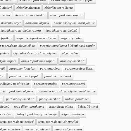
est cihazları
elektrik topraklama
elektrik topraklama nasıl yapılır
ü aletleri
elektrikmalzemem
elektrikte topraklama
aletleri
elektronik test cihazları
emo topraklama raporu
iletkenlik ölçer
harmonik ölçümü
harmonik ölçümü nasıl yapılır
katodik koruma ölçüm raporu
katodik koruma ölçümü
fiyatları
meger ile topraklama ölçümü
meger ölçü aleti
r topraklama ölçüm cihazı
megerle topraklama ölçümü nasıl yapılır
iyatları
ölçü aleti ile topraklama ölçümü
ölçü aletleri
ölçüm raporu
örnek topraklama raporu
ozon ölçüm cihazı
reği
paratoner firmaları
paratoner fiyat
paratoner fiyat listesi
ışır
paratoner nasıl yapılır
paratoner ne demek
r ölçümü nasıl yapılır
paratoner projesi
paratoner sistemi
oner topraklama ölçümü
paratoner topraklama ölçümü nasıl yapılır
ği
partikül ölçüm cihazı
pil ölçüm cihazı
radsan paratoner
 ölçümü
seda diker topraklama
şeker ölçme cihazı
Selvaz Yöntemi
test cihazı
tedaş topraklama yönetmeliği
tekpar paratoner
temel topraklama projesi
temel topraklama yönetmeliği
 ölçüm cihazları
test ve ölçü aletleri
titreşim ölçüm cihazı