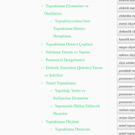
elektrik tesi
Topraklama Elemanları ve
elektrik to
Özellikleri
elektrikte 
Topraklayıcılara Göre
enerji ölçü
Topraklama Direnci
iletkenlik ö
Hesaplama
katodik ko
Topraklama Direnci Çeşitleri
meger ölçü
Sıfırlama Tanımı ve Yapımı
mikron ölç
Potansiyel Dengelemesi
ölçü aletler
Elektrik Sistemleri (Şebeke) Tanım
parafudr t
ve Şekilleri
paratoner f
Temel Topraklama
paratoner n
Yapıldığı Yerler ve
paratoner s
Kullanılan Elemanlar
paratoner 
Yapımında Dikkat Edilecek
radsan top
Hususlar
seviye ölçer
Topraklama Ölçümü
temel topr
Topraklama Direncini
temel topr