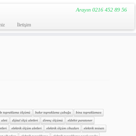
Arayın 0216 452 89 56
miz
İletişim
ile topraklama ölçümü
bakır topraklama çubuğu
bina topraklaması
 aleti
dijital ölçü aletleri
direnç ölçümü
eldebir paratoner
etleri
elektrik ölçüm aletleri
elektrik ölçüm cihazları
elektrik tesisatı