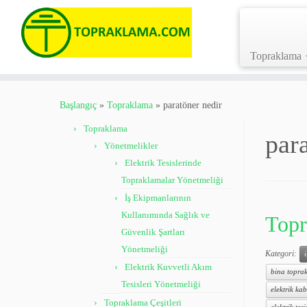
Topraklama
Skip
to
Başlangıç
»
Topraklama
»
paratöner nedir
content
Topraklama
par
Yönetmelikler
Elektrik Tesislerinde
Topraklamalar Yönetmeliği
İş Ekipmanlarının
Kullanımında Sağlık ve
Topr
Güvenlik Şartları
Yönetmeliği
Kategori:
Elektrik Kuvvetli Akım
bina toprak
Tesisleri Yönetmeliği
elektrik kab
Topraklama Çeşitleri