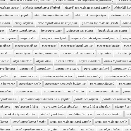
sleri
elektrik tesislerinde topraklama
elektrik tesislerinde topraklama yönetmeliği
elektrik t
praklama nedir
elektrik topraklama ölçümü
elektrik topraklaması nasıl yapılır
elektrikli ölç
topraklama nasıl yapılır
elektrikte topraklama nedir
elektronik mesafe ölçer
elektronik ölçü 
m cihazı
enerji ölçümü
evde topraklama nasıl yapılır
galvaniz topraklama şeridi
hanna 
lçer
işletme topraklaması
izmir paratoner
izolasyon test cihazı
kaçak akım test cihazı
ruma raporu
meger cihazı
meger cihazı fiyatı
meger cihazı ile ölçüm nasıl yapılır
meger 
m cihazı
meger test cihazı
meger testi
meger testi nasıl yapılır
meger testi nedir
mege
me cihazı
nem ölçme
nokta paratoner
nötr topraklama direnci
ölçü aleti
ölçü aleti f
i nedir
ölçü cihazları
ölçüm aleti
ölçüm aletleri
ölçüm cihazları
örnek topraklama 
opraklaması
paratonel
paratöner
paratoner ankara
paratoner çeşitleri
paratoner di
iyatları
paratoner hesabı
paratoner malzemeleri
paratoner montajı
paratoner nasıl çal
e işe yarar
paratöner nedir
paratoner nerelerde kullanılır
paratoner ölçümü
paratone
istemleri
paratoner tesisatı
paratoner tesisatı nasıl yapılır
paratoner topraklama
parat
topraklaması
paratoner topraklaması nasıl yapılır
paratoner yapımı
paratoner yönetmeli
raklama
radyasyon ölçüm
radyasyon ölçüm cihazları
renk ölçüm cihazları
rüzgar hızı
sıcaklık ölçüm cihazları
statik topraklama
su iletkenlik ölçer
su ölçüm cihazları
su 
aklama
temel topraklama hesabı
temel topraklama nasıl yapılır
temel topraklama nedir
aklaması
temel topraklaması nasıl yapılır
test aletleri
test cihazı
test ölçü aletleri
test