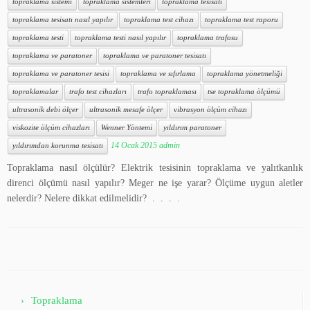
topraklama sistemi
topraklama sistemleri
topraklama tesisatı
topraklama tesisatı nasıl yapılır
topraklama test cihazı
topraklama test raporu
topraklama testi
topraklama testi nasıl yapılır
topraklama trafosu
topraklama ve paratoner
topraklama ve paratoner tesisatı
topraklama ve paratoner tesisi
topraklama ve sıfırlama
topraklama yönetmeliği
topraklamalar
trafo test cihazları
trafo topraklaması
tse topraklama ölçümü
ultrasonik debi ölçer
ultrasonik mesafe ölçer
vibrasyon ölçüm cihazı
viskozite ölçüm cihazları
Wenner Yöntemi
yıldırım paratoner
14 Ocak 2015
admin
yıldırımdan korunma tesisatı
Topraklama nasıl ölçülür? Elektrik tesisinin topraklama ve yalıtkanlık
direnci ölçümü nasıl yapılır? Meger ne işe yarar? Ölçüme uygun aletler
nelerdir? Nelere dikkat edilmelidir? . . . .
Topraklama