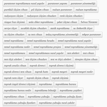
paratoner topraklaması nasıl yapılır
paratoner yapımı
paratoner yönetmeliği
partikül ölçüm cihazı
pil ölçüm cihazı
radsan paratoner
radsan topraklama
radyasyon ölçüm
radyasyon ölçüm cihazları
renk ölçüm cihazları
rüzgar hızı ölçümü
seda diker topraklama
şeker ölçme cihazı
Selvaz Yöntemi
seviye ölçer
sıcaklık ölçüm cihazları
statik topraklama
su iletkenlik ölçer
su ölçüm cihazları
su test cihazı
tedaş topraklama yönetmeliği
tekpar paratoner
temel topraklama
temel topraklama hesabı
temel topraklama nasıl yapılır
temel topraklama nedir
temel topraklama projesi
temel topraklama yönetmeliği
temel topraklaması
temel topraklaması nasıl yapılır
test aletleri
test cihazı
test ölçü aletleri
test ölçüm cihazları
test ve ölçü aletleri
titreşim ölçüm cihazı
toprak analiz cihazı
toprak direnci
toprak direnci ölçümü
toprak direnci test cihazı
toprak hattı
toprak megeri
toprak megeri nedir
toprak nem ölçer
toprak ölçüm cihazı
toprak ölçümü
toprak özgül direnci ölçümü
topraklama
topraklama barası
topraklama barası nedir
topraklama bileziği
topraklama çeşitleri
topraklama cihazı
topraklama çubuğu
topraklama çubuğu fiyatı
topraklama çubuğu fiyatları
topraklama çubuğu nasıl çakılır