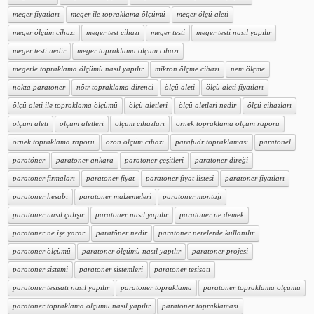
meger fiyatları
meger ile topraklama ölçümü
meger ölçü aleti
meger ölçüm cihazı
meger test cihazı
meger testi
meger testi nasıl yapılır
meger testi nedir
meger topraklama ölçüm cihazı
megerle topraklama ölçümü nasıl yapılır
mikron ölçme cihazı
nem ölçme
nokta paratoner
nötr topraklama direnci
ölçü aleti
ölçü aleti fiyatları
ölçü aleti ile topraklama ölçümü
ölçü aletleri
ölçü aletleri nedir
ölçü cihazları
ölçüm aleti
ölçüm aletleri
ölçüm cihazları
örnek topraklama ölçüm raporu
örnek topraklama raporu
ozon ölçüm cihazı
parafudr topraklaması
paratonel
paratöner
paratoner ankara
paratoner çeşitleri
paratoner direği
paratoner firmaları
paratoner fiyat
paratoner fiyat listesi
paratoner fiyatları
paratoner hesabı
paratoner malzemeleri
paratoner montajı
paratoner nasıl çalışır
paratoner nasıl yapılır
paratoner ne demek
paratoner ne işe yarar
paratöner nedir
paratoner nerelerde kullanılır
paratoner ölçümü
paratoner ölçümü nasıl yapılır
paratoner projesi
paratoner sistemi
paratoner sistemleri
paratoner tesisatı
paratoner tesisatı nasıl yapılır
paratoner topraklama
paratoner topraklama ölçümü
paratoner topraklama ölçümü nasıl yapılır
paratoner topraklaması