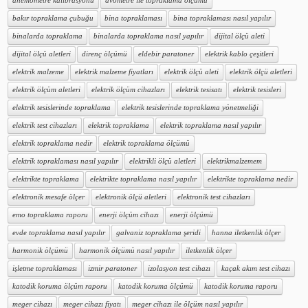
anemometre kalibrasyonu
avometre ile topraklama ölçümü
bakır topraklama çubuğu
bina topraklaması
bina topraklaması nasıl yapılır
binalarda topraklama
binalarda topraklama nasıl yapılır
dijital ölçü aleti
dijital ölçü aletleri
direnç ölçümü
eldebir paratoner
elektrik kablo çeşitleri
elektrik malzeme
elektrik malzeme fiyatları
elektrik ölçü aleti
elektrik ölçü aletleri
elektrik ölçüm aletleri
elektrik ölçüm cihazları
elektrik tesisatı
elektrik tesisleri
elektrik tesislerinde topraklama
elektrik tesislerinde topraklama yönetmeliği
elektrik test cihazları
elektrik topraklama
elektrik topraklama nasıl yapılır
elektrik topraklama nedir
elektrik topraklama ölçümü
elektrik topraklaması nasıl yapılır
elektrikli ölçü aletleri
elektrikmalzemem
elektrikte topraklama
elektrikte topraklama nasıl yapılır
elektrikte topraklama nedir
elektronik mesafe ölçer
elektronik ölçü aletleri
elektronik test cihazları
emo topraklama raporu
enerji ölçüm cihazı
enerji ölçümü
evde topraklama nasıl yapılır
galvaniz topraklama şeridi
hanna iletkenlik ölçer
harmonik ölçümü
harmonik ölçümü nasıl yapılır
iletkenlik ölçer
işletme topraklaması
izmir paratoner
izolasyon test cihazı
kaçak akım test cihazı
katodik koruma ölçüm raporu
katodik koruma ölçümü
katodik koruma raporu
meger cihazı
meger cihazı fiyatı
meger cihazı ile ölçüm nasıl yapılır