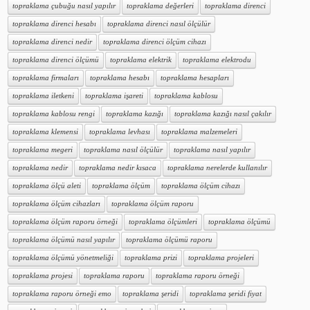
topraklama çubuğu nasıl yapılır
topraklama değerleri
topraklama direnci
topraklama direnci hesabı
topraklama direnci nasıl ölçülür
topraklama direnci nedir
topraklama direnci ölçüm cihazı
topraklama direnci ölçümü
topraklama elektrik
topraklama elektrodu
topraklama firmaları
topraklama hesabı
topraklama hesapları
topraklama iletkeni
topraklama işareti
topraklama kablosu
topraklama kablosu rengi
topraklama kazığı
topraklama kazığı nasıl çakılır
topraklama klemensi
topraklama levhası
topraklama malzemeleri
topraklama megeri
topraklama nasıl ölçülür
topraklama nasıl yapılır
topraklama nedir
topraklama nedir kısaca
topraklama nerelerde kullanılır
topraklama ölçü aleti
topraklama ölçüm
topraklama ölçüm cihazı
topraklama ölçüm cihazları
topraklama ölçüm raporu
topraklama ölçüm raporu örneği
topraklama ölçümleri
topraklama ölçümü
topraklama ölçümü nasıl yapılır
topraklama ölçümü raporu
topraklama ölçümü yönetmeliği
topraklama prizi
topraklama projeleri
topraklama projesi
topraklama raporu
topraklama raporu örneği
topraklama raporu örneği emo
topraklama şeridi
topraklama şeridi fiyat