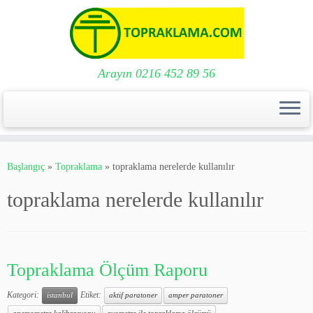
Arayın 0216 452 89 56
Skip
to
Başlangıç
»
Topraklama
»
topraklama nerelerde kullanılır
content
topraklama nerelerde kullanılır
Topraklama Ölçüm Raporu
Kategori:
Etiket:
istanbul
aktif paratoner
amper paratoner