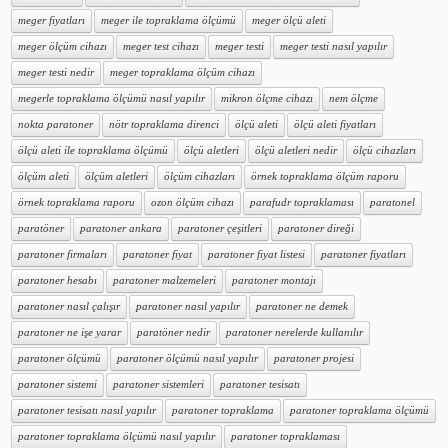
meger fiyatları
meger ile topraklama ölçümü
meger ölçü aleti
meger ölçüm cihazı
meger test cihazı
meger testi
meger testi nasıl yapılır
meger testi nedir
meger topraklama ölçüm cihazı
megerle topraklama ölçümü nasıl yapılır
mikron ölçme cihazı
nem ölçme
nokta paratoner
nötr topraklama direnci
ölçü aleti
ölçü aleti fiyatları
ölçü aleti ile topraklama ölçümü
ölçü aletleri
ölçü aletleri nedir
ölçü cihazları
ölçüm aleti
ölçüm aletleri
ölçüm cihazları
örnek topraklama ölçüm raporu
örnek topraklama raporu
ozon ölçüm cihazı
parafudr topraklaması
paratonel
paratöner
paratoner ankara
paratoner çeşitleri
paratoner direği
paratoner firmaları
paratoner fiyat
paratoner fiyat listesi
paratoner fiyatları
paratoner hesabı
paratoner malzemeleri
paratoner montajı
paratoner nasıl çalışır
paratoner nasıl yapılır
paratoner ne demek
paratoner ne işe yarar
paratöner nedir
paratoner nerelerde kullanılır
paratoner ölçümü
paratoner ölçümü nasıl yapılır
paratoner projesi
paratoner sistemi
paratoner sistemleri
paratoner tesisatı
paratoner tesisatı nasıl yapılır
paratoner topraklama
paratoner topraklama ölçümü
paratoner topraklama ölçümü nasıl yapılır
paratoner topraklaması