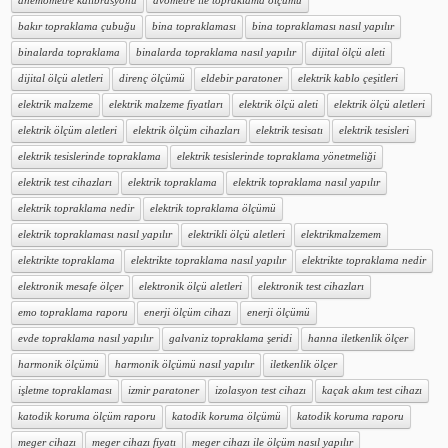
anemometre kalibrasyonu
avometre ile topraklama ölçümü
bakır topraklama çubuğu
bina topraklaması
bina topraklaması nasıl yapılır
binalarda topraklama
binalarda topraklama nasıl yapılır
dijital ölçü aleti
dijital ölçü aletleri
direnç ölçümü
eldebir paratoner
elektrik kablo çeşitleri
elektrik malzeme
elektrik malzeme fiyatları
elektrik ölçü aleti
elektrik ölçü aletleri
elektrik ölçüm aletleri
elektrik ölçüm cihazları
elektrik tesisatı
elektrik tesisleri
elektrik tesislerinde topraklama
elektrik tesislerinde topraklama yönetmeliği
elektrik test cihazları
elektrik topraklama
elektrik topraklama nasıl yapılır
elektrik topraklama nedir
elektrik topraklama ölçümü
elektrik topraklaması nasıl yapılır
elektrikli ölçü aletleri
elektrikmalzemem
elektrikte topraklama
elektrikte topraklama nasıl yapılır
elektrikte topraklama nedir
elektronik mesafe ölçer
elektronik ölçü aletleri
elektronik test cihazları
emo topraklama raporu
enerji ölçüm cihazı
enerji ölçümü
evde topraklama nasıl yapılır
galvaniz topraklama şeridi
hanna iletkenlik ölçer
harmonik ölçümü
harmonik ölçümü nasıl yapılır
iletkenlik ölçer
işletme topraklaması
izmir paratoner
izolasyon test cihazı
kaçak akım test cihazı
katodik koruma ölçüm raporu
katodik koruma ölçümü
katodik koruma raporu
meger cihazı
meger cihazı fiyatı
meger cihazı ile ölçüm nasıl yapılır