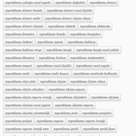
topraklama çubuğu nasıl yapılır
topraklama değerleri
topraklama direnci
topraklama direnci hesabı
topraklama direnci nasıl ölçülür
topraklama direnci nedir
topraklama direnci ölçüm cihazı
topraklama direnci ölçümü
topraklama elektrik
topraklama elektrodu
topraklama firmaları
topraklama hesabı
topraklama hesapları
topraklama iletkeni
topraklama işareti
topraklama kablosu
topraklama kablosu rengi
topraklama kazığı
topraklama kazığı nasıl çakılır
topraklama klemensi
topraklama levhası
topraklama malzemeleri
topraklama megeri
topraklama nasıl ölçülür
topraklama nasıl yapılır
topraklama nedir
topraklama nedir kısaca
topraklama nerelerde kullanılır
topraklama ölçü aleti
topraklama ölçüm
topraklama ölçüm cihazı
topraklama ölçüm cihazları
topraklama ölçüm raporu
topraklama ölçüm raporu örneği
topraklama ölçümleri
topraklama ölçümü
topraklama ölçümü nasıl yapılır
topraklama ölçümü raporu
topraklama ölçümü yönetmeliği
topraklama prizi
topraklama projeleri
topraklama projesi
topraklama raporu
topraklama raporu örneği
topraklama raporu örneği emo
topraklama şeridi
topraklama şeridi fiyat