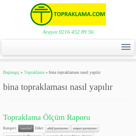
Arayın 0216 452 89 56
Skip
to
Başlangıç
»
Topraklama
»
bina topraklaması nasıl yapılır
content
bina topraklaması nasıl yapılır
Topraklama Ölçüm Raporu
Kategori:
Etiket:
istanbul
aktif paratoner
amper paratoner