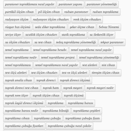
paratoner topraklaması nasıl yapılır
paratoner yapımı
paratoner yönetmeliği
partikül ölçüm cihazı
pil ölçüm cihazı
radsan paratoner
radsan topraklama
radyasyon ölçüm
radyasyon ölçüm cihazları
renk ölçüm cihazları
rüzgar hızı ölçümü
seda diker topraklama
şeker ölçme cihazı
Selvaz Yöntemi
seviye ölçer
sıcaklık ölçüm cihazları
statik topraklama
su iletkenlik ölçer
su ölçüm cihazları
su test cihazı
tedaş topraklama yönetmeliği
tekpar paratoner
temel topraklama
temel topraklama hesabı
temel topraklama nasıl yapılır
temel topraklama nedir
temel topraklama projesi
temel topraklama yönetmeliği
temel topraklaması
temel topraklaması nasıl yapılır
test aletleri
test cihazı
test ölçü aletleri
test ölçüm cihazları
test ve ölçü aletleri
titreşim ölçüm cihazı
toprak analiz cihazı
toprak direnci
toprak direnci ölçümü
toprak direnci test cihazı
toprak hattı
toprak megeri
toprak megeri nedir
toprak nem ölçer
toprak ölçüm cihazı
toprak ölçümü
toprak özgül direnci ölçümü
topraklama
topraklama barası
topraklama barası nedir
topraklama bileziği
topraklama çeşitleri
topraklama cihazı
topraklama çubuğu
topraklama çubuğu fiyatı
topraklama çubuğu fiyatları
topraklama çubuğu nasıl çakılır