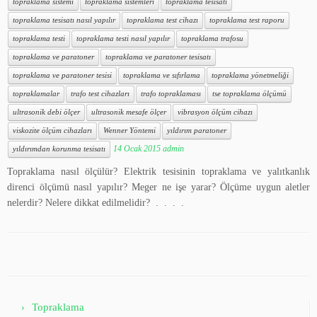
topraklama sistemi
topraklama sistemleri
topraklama tesisatı
topraklama tesisatı nasıl yapılır
topraklama test cihazı
topraklama test raporu
topraklama testi
topraklama testi nasıl yapılır
topraklama trafosu
topraklama ve paratoner
topraklama ve paratoner tesisatı
topraklama ve paratoner tesisi
topraklama ve sıfırlama
topraklama yönetmeliği
topraklamalar
trafo test cihazları
trafo topraklaması
tse topraklama ölçümü
ultrasonik debi ölçer
ultrasonik mesafe ölçer
vibrasyon ölçüm cihazı
viskozite ölçüm cihazları
Wenner Yöntemi
yıldırım paratoner
14 Ocak 2015
admin
yıldırımdan korunma tesisatı
Topraklama nasıl ölçülür? Elektrik tesisinin topraklama ve yalıtkanlık
direnci ölçümü nasıl yapılır? Meger ne işe yarar? Ölçüme uygun aletler
nelerdir? Nelere dikkat edilmelidir? . . . .
Topraklama