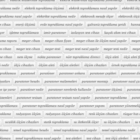
sleri
elektrik tesislerinde topraklama
elektrik tesislerinde topraklama yönetmeliği
elektrik t
praklama nedir
elektrik topraklama ölçümü
elektrik topraklaması nasıl yapılır
elektrikli ölç
topraklama nasıl yapılır
elektrikte topraklama nedir
elektronik mesafe ölçer
elektronik ölçü 
m cihazı
enerji ölçümü
evde topraklama nasıl yapılır
galvaniz topraklama şeridi
hanna 
lçer
işletme topraklaması
izmir paratoner
izolasyon test cihazı
kaçak akım test cihazı
ruma raporu
meger cihazı
meger cihazı fiyatı
meger cihazı ile ölçüm nasıl yapılır
meger 
m cihazı
meger test cihazı
meger testi
meger testi nasıl yapılır
meger testi nedir
mege
me cihazı
nem ölçme
nokta paratoner
nötr topraklama direnci
ölçü aleti
ölçü aleti f
i nedir
ölçü cihazları
ölçüm aleti
ölçüm aletleri
ölçüm cihazları
örnek topraklama 
opraklaması
paratonel
paratöner
paratoner ankara
paratoner çeşitleri
paratoner di
iyatları
paratoner hesabı
paratoner malzemeleri
paratoner montajı
paratoner nasıl çal
e işe yarar
paratöner nedir
paratoner nerelerde kullanılır
paratoner ölçümü
paratone
istemleri
paratoner tesisatı
paratoner tesisatı nasıl yapılır
paratoner topraklama
parat
topraklaması
paratoner topraklaması nasıl yapılır
paratoner yapımı
paratoner yönetmeli
raklama
radyasyon ölçüm
radyasyon ölçüm cihazları
renk ölçüm cihazları
rüzgar hızı
sıcaklık ölçüm cihazları
statik topraklama
su iletkenlik ölçer
su ölçüm cihazları
su 
aklama
temel topraklama hesabı
temel topraklama nasıl yapılır
temel topraklama nedir
aklaması
temel topraklaması nasıl yapılır
test aletleri
test cihazı
test ölçü aletleri
test