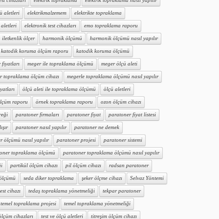
est cihazları
elektrik topraklama
elektrik topraklama nasıl yapılır
ü aletleri
elektrikmalzemem
elektrikte topraklama
aletleri
elektronik test cihazları
emo topraklama raporu
iletkenlik ölçer
harmonik ölçümü
harmonik ölçümü nasıl yapılır
katodik koruma ölçüm raporu
katodik koruma ölçümü
fiyatları
meger ile topraklama ölçümü
meger ölçü aleti
r topraklama ölçüm cihazı
megerle topraklama ölçümü nasıl yapılır
iyatları
ölçü aleti ile topraklama ölçümü
ölçü aletleri
ölçüm raporu
örnek topraklama raporu
ozon ölçüm cihazı
reği
paratoner firmaları
paratoner fiyat
paratoner fiyat listesi
ışır
paratoner nasıl yapılır
paratoner ne demek
r ölçümü nasıl yapılır
paratoner projesi
paratoner sistemi
oner topraklama ölçümü
paratoner topraklama ölçümü nasıl yapılır
ği
partikül ölçüm cihazı
pil ölçüm cihazı
radsan paratoner
 ölçümü
seda diker topraklama
şeker ölçme cihazı
Selvaz Yöntemi
test cihazı
tedaş topraklama yönetmeliği
tekpar paratoner
temel topraklama projesi
temel topraklama yönetmeliği
 ölçüm cihazları
test ve ölçü aletleri
titreşim ölçüm cihazı