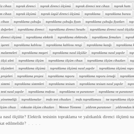
iz cihazı
toprak direnci
toprak direnci ölçümü
toprak direnci test cihazı
toprak hattı
m cihazı
toprak ölçümü
toprak özgül direnci ölçümü
topraklama
topraklama barası
 cihazı
topraklama çubuğu
topraklama çubuğu fiyatı
topraklama çubuğu fiyatları
top
 değerleri
topraklama direnci
topraklama direnci hesabı
topraklama direnci nasıl ölçülü
 direnci ölçümü
topraklama elektrik
topraklama elektrodu
topraklama firmaları
topra
işareti
topraklama kablosu
topraklama kablosu rengi
topraklama kazığı
topraklama ka
 malzemeleri
topraklama megeri
topraklama nasıl ölçülür
topraklama nasıl yapılır
top
ölçü aleti
topraklama ölçüm
topraklama ölçüm cihazı
topraklama ölçüm cihazları
to
 ölçümleri
topraklama ölçümü
topraklama ölçümü nasıl yapılır
topraklama ölçümü rapo
projeleri
topraklama projesi
topraklama raporu
topraklama raporu örneği
topraklam
sistemi
topraklama sistemleri
topraklama tesisatı
topraklama tesisatı nasıl yapılır
topr
esti nasıl yapılır
topraklama trafosu
topraklama ve paratoner
topraklama ve paratoner t
 yönetmeliği
topraklamalar
trafo test cihazları
trafo topraklaması
tse topraklama ölç
lçüm cihazı
viskozite ölçüm cihazları
Wenner Yöntemi
yıldırım paratoner
yıldırımdan k
 nasıl ölçülür? Elektrik tesisinin topraklama ve yalıtkanlık direnci ölçümü na
kkat edilmelidir? . . . .