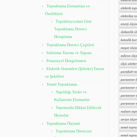
elektrik tesi
Topraklama Elemanları ve
elektrik to
Özellikleri
elektrikte 
Topraklayıcılara Göre
enerji ölçü
Topraklama Direnci
iletkenlik ö
Hesaplama
katodik ko
Topraklama Direnci Çeşitleri
meger ölçü
Sıfırlama Tanımı ve Yapımı
mikron ölç
Potansiyel Dengelemesi
ölçü aletler
Elektrik Sistemleri (Şebeke) Tanım
parafudr t
ve Şekilleri
paratoner f
Temel Topraklama
paratoner n
Yapıldığı Yerler ve
paratoner s
Kullanılan Elemanlar
paratoner 
Yapımında Dikkat Edilecek
radsan top
Hususlar
seviye ölçer
Topraklama Ölçümü
temel topr
Topraklama Direncini
temel topr