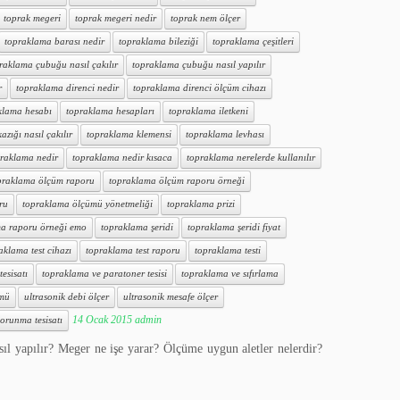
toprak megeri
toprak megeri nedir
toprak nem ölçer
topraklama barası nedir
topraklama bileziği
topraklama çeşitleri
raklama çubuğu nasıl çakılır
topraklama çubuğu nasıl yapılır
r
topraklama direnci nedir
topraklama direnci ölçüm cihazı
klama hesabı
topraklama hesapları
topraklama iletkeni
zığı nasıl çakılır
topraklama klemensi
topraklama levhası
raklama nedir
topraklama nedir kısaca
topraklama nerelerde kullanılır
praklama ölçüm raporu
topraklama ölçüm raporu örneği
ru
topraklama ölçümü yönetmeliği
topraklama prizi
a raporu örneği emo
topraklama şeridi
topraklama şeridi fiyat
aklama test cihazı
topraklama test raporu
topraklama testi
esisatı
topraklama ve paratoner tesisi
topraklama ve sıfırlama
ümü
ultrasonik debi ölçer
ultrasonik mesafe ölçer
14 Ocak 2015
admin
orunma tesisatı
sıl yapılır? Meger ne işe yarar? Ölçüme uygun aletler nelerdir?