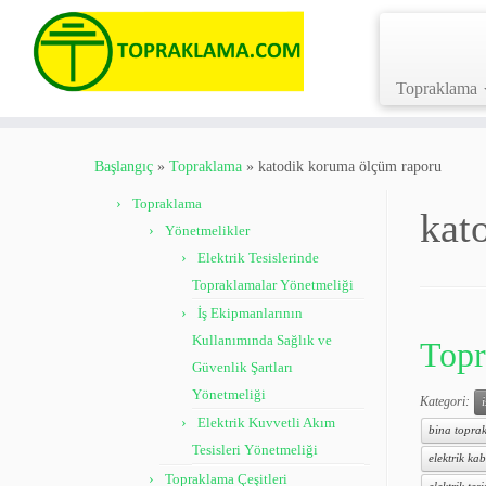
Topraklama
Skip
to
Başlangıç
»
Topraklama
»
katodik koruma ölçüm raporu
content
Topraklama
kat
Yönetmelikler
Elektrik Tesislerinde
Topraklamalar Yönetmeliği
İş Ekipmanlarının
Kullanımında Sağlık ve
Topr
Güvenlik Şartları
Yönetmeliği
Kategori:
Elektrik Kuvvetli Akım
bina toprak
Tesisleri Yönetmeliği
elektrik kab
Topraklama Çeşitleri