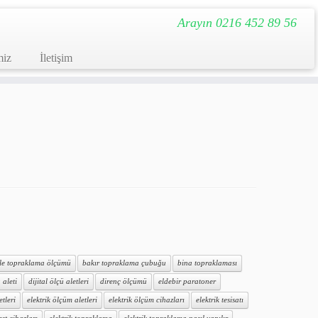
Arayın 0216 452 89 56
miz
İletişim
ile topraklama ölçümü
bakır topraklama çubuğu
bina topraklaması
 aleti
dijital ölçü aletleri
direnç ölçümü
eldebir paratoner
etleri
elektrik ölçüm aletleri
elektrik ölçüm cihazları
elektrik tesisatı