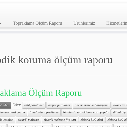
Topraklama Ölçüm Raporu
Ürünlerimiz
Hizmetleri
odik koruma ölçüm raporu
aklama Ölçüm Raporu
Etiket:
istanbul
aktif paratoner
amper paratoner
anemometre kalibrasyonu
avometre 
laması nasıl yapılır
binalarda topraklama
binalarda topraklama nasıl yapılır
dijital ölçü
lo çeşitleri
elektrik malzeme
elektrik malzeme fiyatları
elektrik ölçü aleti
elektrik ölçü al