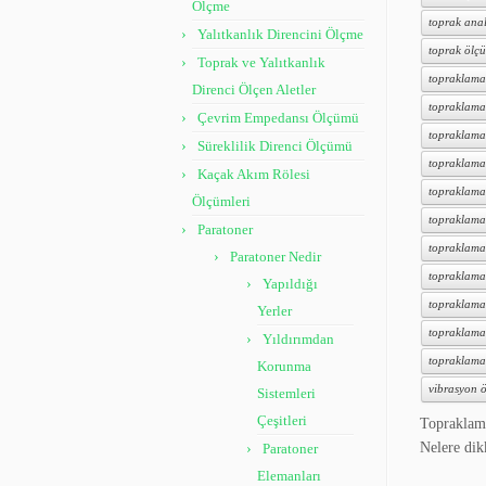
Ölçme
toprak anal
Yalıtkanlık Direncini Ölçme
toprak ölçü
Toprak ve Yalıtkanlık
topraklama
Direnci Ölçen Aletler
topraklama
Çevrim Empedansı Ölçümü
topraklama
Süreklilik Direnci Ölçümü
topraklama 
Kaçak Akım Rölesi
topraklama
Ölçümleri
topraklama 
Paratoner
topraklama
Paratoner Nedir
topraklama 
Yapıldığı
topraklama 
Yerler
topraklama t
Yıldırımdan
topraklama
Korunma
vibrasyon ö
Sistemleri
Çeşitleri
Topraklama
Nelere di
Paratoner
Elemanları