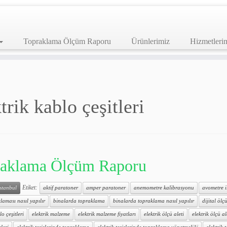
Topraklama Ölçüm Raporu
Ürünlerimiz
Hizmetleri
trik kablo çeşitleri
aklama Ölçüm Raporu
Etiket:
istanbul
aktif paratoner
amper paratoner
anemometre kalibrasyonu
avometre 
laması nasıl yapılır
binalarda topraklama
binalarda topraklama nasıl yapılır
dijital ölçü
lo çeşitleri
elektrik malzeme
elektrik malzeme fiyatları
elektrik ölçü aleti
elektrik ölçü al