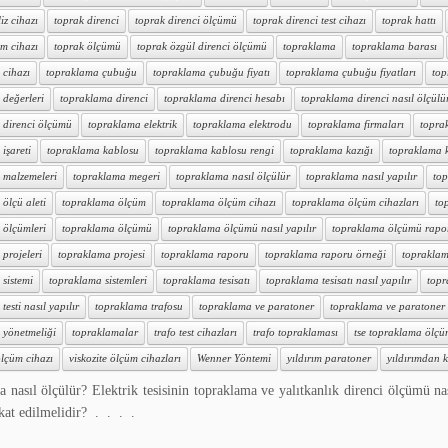
iz cihazı
toprak direnci
toprak direnci ölçümü
toprak direnci test cihazı
toprak hattı
m cihazı
toprak ölçümü
toprak özgül direnci ölçümü
topraklama
topraklama barası
 cihazı
topraklama çubuğu
topraklama çubuğu fiyatı
topraklama çubuğu fiyatları
top
 değerleri
topraklama direnci
topraklama direnci hesabı
topraklama direnci nasıl ölçülü
 direnci ölçümü
topraklama elektrik
topraklama elektrodu
topraklama firmaları
topra
işareti
topraklama kablosu
topraklama kablosu rengi
topraklama kazığı
topraklama ka
 malzemeleri
topraklama megeri
topraklama nasıl ölçülür
topraklama nasıl yapılır
top
ölçü aleti
topraklama ölçüm
topraklama ölçüm cihazı
topraklama ölçüm cihazları
to
 ölçümleri
topraklama ölçümü
topraklama ölçümü nasıl yapılır
topraklama ölçümü rapo
projeleri
topraklama projesi
topraklama raporu
topraklama raporu örneği
topraklam
sistemi
topraklama sistemleri
topraklama tesisatı
topraklama tesisatı nasıl yapılır
topr
esti nasıl yapılır
topraklama trafosu
topraklama ve paratoner
topraklama ve paratoner t
 yönetmeliği
topraklamalar
trafo test cihazları
trafo topraklaması
tse topraklama ölç
lçüm cihazı
viskozite ölçüm cihazları
Wenner Yöntemi
yıldırım paratoner
yıldırımdan k
 nasıl ölçülür? Elektrik tesisinin topraklama ve yalıtkanlık direnci ölçümü na
kkat edilmelidir? . . . .