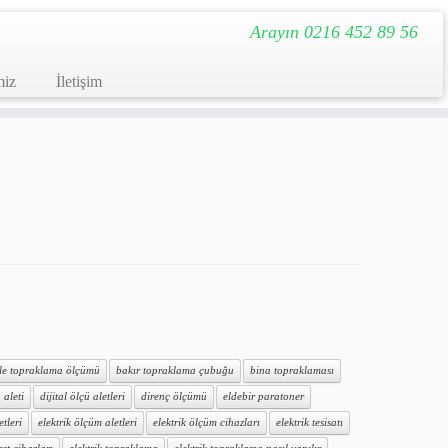
Arayın 0216 452 89 56
miz
İletişim
ile topraklama ölçümü
bakır topraklama çubuğu
bina topraklaması
 aleti
dijital ölçü aletleri
direnç ölçümü
eldebir paratoner
etleri
elektrik ölçüm aletleri
elektrik ölçüm cihazları
elektrik tesisatı