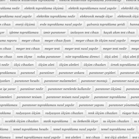
sleri
elektrik tesislerinde topraklama
elektrik tesislerinde topraklama yönetmeliği
elektrik t
praklama nedir
elektrik topraklama ölçümü
elektrik topraklaması nasıl yapılır
elektrikli ölç
topraklama nasıl yapılır
elektrikte topraklama nedir
elektronik mesafe ölçer
elektronik ölçü 
m cihazı
enerji ölçümü
evde topraklama nasıl yapılır
galvaniz topraklama şeridi
hanna 
lçer
işletme topraklaması
izmir paratoner
izolasyon test cihazı
kaçak akım test cihazı
ruma raporu
meger cihazı
meger cihazı fiyatı
meger cihazı ile ölçüm nasıl yapılır
meger 
m cihazı
meger test cihazı
meger testi
meger testi nasıl yapılır
meger testi nedir
mege
me cihazı
nem ölçme
nokta paratoner
nötr topraklama direnci
ölçü aleti
ölçü aleti f
i nedir
ölçü cihazları
ölçüm aleti
ölçüm aletleri
ölçüm cihazları
örnek topraklama 
opraklaması
paratonel
paratöner
paratoner ankara
paratoner çeşitleri
paratoner di
iyatları
paratoner hesabı
paratoner malzemeleri
paratoner montajı
paratoner nasıl çal
e işe yarar
paratöner nedir
paratoner nerelerde kullanılır
paratoner ölçümü
paratone
istemleri
paratoner tesisatı
paratoner tesisatı nasıl yapılır
paratoner topraklama
parat
topraklaması
paratoner topraklaması nasıl yapılır
paratoner yapımı
paratoner yönetmeli
raklama
radyasyon ölçüm
radyasyon ölçüm cihazları
renk ölçüm cihazları
rüzgar hızı
sıcaklık ölçüm cihazları
statik topraklama
su iletkenlik ölçer
su ölçüm cihazları
su 
aklama
temel topraklama hesabı
temel topraklama nasıl yapılır
temel topraklama nedir
aklaması
temel topraklaması nasıl yapılır
test aletleri
test cihazı
test ölçü aletleri
test