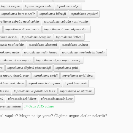
toprak megeri
toprak megeri nedir
toprak nem ölçer
topraklama barası nedir
topraklama bileziği
topraklama çeşitleri
raklama çubuğu nasıl çakılır
topraklama çubuğu nasıl yapılır
r
topraklama direnci nedir
topraklama direnci ölçüm cihazı
klama hesabı
topraklama hesapları
topraklama iletkeni
zığı nasıl çakılır
topraklama klemensi
topraklama levhası
raklama nedir
topraklama nedir kısaca
topraklama nerelerde kullanılır
praklama ölçüm raporu
topraklama ölçüm raporu örneği
ru
topraklama ölçümü yönetmeliği
topraklama prizi
a raporu örneği emo
topraklama şeridi
topraklama şeridi fiyat
aklama test cihazı
topraklama test raporu
topraklama testi
esisatı
topraklama ve paratoner tesisi
topraklama ve sıfırlama
ümü
ultrasonik debi ölçer
ultrasonik mesafe ölçer
14 Ocak 2015
admin
orunma tesisatı
sıl yapılır? Meger ne işe yarar? Ölçüme uygun aletler nelerdir?