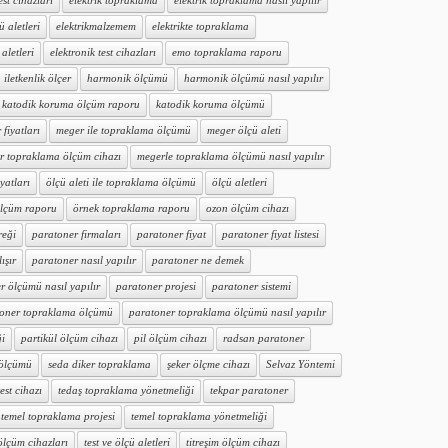
est cihazları
elektrik topraklama
elektrik topraklama nasıl yapılır
ü aletleri
elektrikmalzemem
elektrikte topraklama
aletleri
elektronik test cihazları
emo topraklama raporu
iletkenlik ölçer
harmonik ölçümü
harmonik ölçümü nasıl yapılır
katodik koruma ölçüm raporu
katodik koruma ölçümü
fiyatları
meger ile topraklama ölçümü
meger ölçü aleti
r topraklama ölçüm cihazı
megerle topraklama ölçümü nasıl yapılır
iyatları
ölçü aleti ile topraklama ölçümü
ölçü aletleri
ölçüm raporu
örnek topraklama raporu
ozon ölçüm cihazı
reği
paratoner firmaları
paratoner fiyat
paratoner fiyat listesi
ışır
paratoner nasıl yapılır
paratoner ne demek
r ölçümü nasıl yapılır
paratoner projesi
paratoner sistemi
oner topraklama ölçümü
paratoner topraklama ölçümü nasıl yapılır
ği
partikül ölçüm cihazı
pil ölçüm cihazı
radsan paratoner
 ölçümü
seda diker topraklama
şeker ölçme cihazı
Selvaz Yöntemi
test cihazı
tedaş topraklama yönetmeliği
tekpar paratoner
temel topraklama projesi
temel topraklama yönetmeliği
 ölçüm cihazları
test ve ölçü aletleri
titreşim ölçüm cihazı