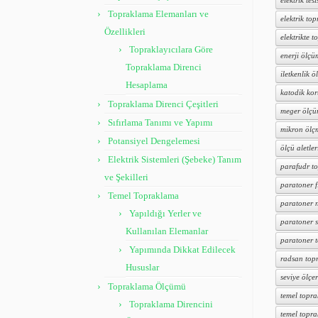
elektrik tesi
Topraklama Elemanları ve
elektrik to
Özellikleri
elektrikte 
Topraklayıcılara Göre
enerji ölçü
Topraklama Direnci
iletkenlik ö
Hesaplama
katodik ko
Topraklama Direnci Çeşitleri
meger ölçü
Sıfırlama Tanımı ve Yapımı
mikron ölç
Potansiyel Dengelemesi
ölçü aletler
Elektrik Sistemleri (Şebeke) Tanım
parafudr t
ve Şekilleri
paratoner f
Temel Topraklama
paratoner n
Yapıldığı Yerler ve
paratoner s
Kullanılan Elemanlar
paratoner 
Yapımında Dikkat Edilecek
radsan top
Hususlar
seviye ölçer
Topraklama Ölçümü
temel topr
Topraklama Direncini
temel topr