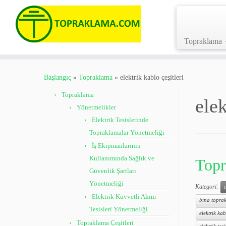
Topraklama
Skip
to
Başlangıç
»
Topraklama
»
elektrik kablo çeşitleri
content
Topraklama
elek
Yönetmelikler
Elektrik Tesislerinde
Topraklamalar Yönetmeliği
İş Ekipmanlarının
Kullanımında Sağlık ve
Topr
Güvenlik Şartları
Yönetmeliği
Kategori:
Elektrik Kuvvetli Akım
bina toprak
Tesisleri Yönetmeliği
elektrik kab
Topraklama Çeşitleri