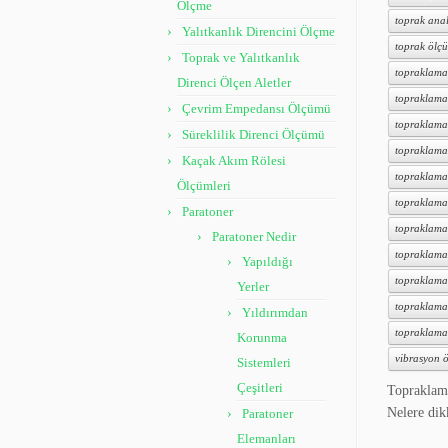
Ölçme
toprak anal
Yalıtkanlık Direncini Ölçme
toprak ölçü
Toprak ve Yalıtkanlık
topraklama
Direnci Ölçen Aletler
topraklama
Çevrim Empedansı Ölçümü
topraklama
Süreklilik Direnci Ölçümü
topraklama 
Kaçak Akım Rölesi
topraklama
Ölçümleri
topraklama 
Paratoner
topraklama
Paratoner Nedir
topraklama 
Yapıldığı
topraklama 
Yerler
topraklama t
Yıldırımdan
topraklama
Korunma
vibrasyon ö
Sistemleri
Çeşitleri
Topraklama
Nelere di
Paratoner
Elemanları