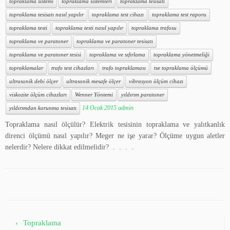
topraklama sistemi
topraklama sistemleri
topraklama tesisatı
topraklama tesisatı nasıl yapılır
topraklama test cihazı
topraklama test raporu
topraklama testi
topraklama testi nasıl yapılır
topraklama trafosu
topraklama ve paratoner
topraklama ve paratoner tesisatı
topraklama ve paratoner tesisi
topraklama ve sıfırlama
topraklama yönetmeliği
topraklamalar
trafo test cihazları
trafo topraklaması
tse topraklama ölçümü
ultrasonik debi ölçer
ultrasonik mesafe ölçer
vibrasyon ölçüm cihazı
viskozite ölçüm cihazları
Wenner Yöntemi
yıldırım paratoner
14 Ocak 2015
admin
yıldırımdan korunma tesisatı
Topraklama nasıl ölçülür? Elektrik tesisinin topraklama ve yalıtkanlık
direnci ölçümü nasıl yapılır? Meger ne işe yarar? Ölçüme uygun aletler
nelerdir? Nelere dikkat edilmelidir? . . . .
Topraklama