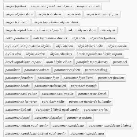
meger fiyatları
meger ile topraklama ölçümü
meger ölçü aleti
meger ölçüm cihazı
meger test cihazı
meger testi
meger testi nasıl yapılır
meger testi nedir
meger topraklama ölçüm cihazı
megerle topraklama ölçümü nasıl yapılır
mikron ölçme cihazı
nem ölçme
nokta paratoner
nötr topraklama direnci
ölçü aleti
ölçü aleti fiyatları
ölçü aleti ile topraklama ölçümü
ölçü aletleri
ölçü aletleri nedir
ölçü cihazları
ölçüm aleti
ölçüm aletleri
ölçüm cihazları
örnek topraklama ölçüm raporu
örnek topraklama raporu
ozon ölçüm cihazı
parafudr topraklaması
paratonel
paratöner
paratoner ankara
paratoner çeşitleri
paratoner direği
paratoner firmaları
paratoner fiyat
paratoner fiyat listesi
paratoner fiyatları
paratoner hesabı
paratoner malzemeleri
paratoner montajı
paratoner nasıl çalışır
paratoner nasıl yapılır
paratoner ne demek
paratoner ne işe yarar
paratöner nedir
paratoner nerelerde kullanılır
paratoner ölçümü
paratoner ölçümü nasıl yapılır
paratoner projesi
paratoner sistemi
paratoner sistemleri
paratoner tesisatı
paratoner tesisatı nasıl yapılır
paratoner topraklama
paratoner topraklama ölçümü
paratoner topraklama ölçümü nasıl yapılır
paratoner topraklaması