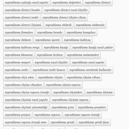
topraklama çubuğu nasıl yapılır
topraklama değerleri
topraklama direnci
topraklama direnci hesabı
topraklama direnci nasıl ölçülür
topraklama direnci nedir
topraklama direnci ölçüm cihazı
topraklama direnci ölçümü
topraklama elektrik
topraklama elektrodu
topraklama firmaları
topraklama hesabı
topraklama hesapları
topraklama iletkeni
topraklama işareti
topraklama kablosu
topraklama kablosu rengi
topraklama kazığı
topraklama kazığı nasıl çakılır
topraklama klemensi
topraklama levhası
topraklama malzemeleri
topraklama megeri
topraklama nasıl ölçülür
topraklama nasıl yapılır
topraklama nedir
topraklama nedir kısaca
topraklama nerelerde kullanılır
topraklama ölçü aleti
topraklama ölçüm
topraklama ölçüm cihazı
topraklama ölçüm cihazları
topraklama ölçüm raporu
topraklama ölçüm raporu örneği
topraklama ölçümleri
topraklama ölçümü
topraklama ölçümü nasıl yapılır
topraklama ölçümü raporu
topraklama ölçümü yönetmeliği
topraklama prizi
topraklama projeleri
topraklama projesi
topraklama raporu
topraklama raporu örneği
topraklama raporu örneği emo
topraklama şeridi
topraklama şeridi fiyat