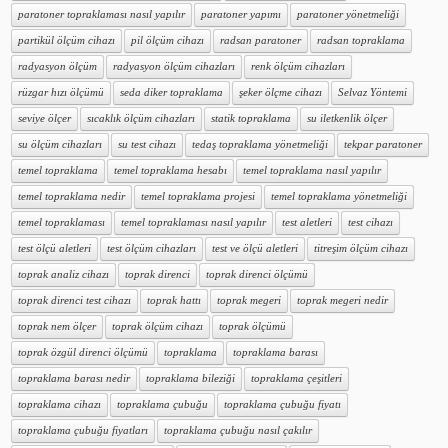
paratoner topraklaması nasıl yapılır
paratoner yapımı
paratoner yönetmeliği
partikül ölçüm cihazı
pil ölçüm cihazı
radsan paratoner
radsan topraklama
radyasyon ölçüm
radyasyon ölçüm cihazları
renk ölçüm cihazları
rüzgar hızı ölçümü
seda diker topraklama
şeker ölçme cihazı
Selvaz Yöntemi
seviye ölçer
sıcaklık ölçüm cihazları
statik topraklama
su iletkenlik ölçer
su ölçüm cihazları
su test cihazı
tedaş topraklama yönetmeliği
tekpar paratoner
temel topraklama
temel topraklama hesabı
temel topraklama nasıl yapılır
temel topraklama nedir
temel topraklama projesi
temel topraklama yönetmeliği
temel topraklaması
temel topraklaması nasıl yapılır
test aletleri
test cihazı
test ölçü aletleri
test ölçüm cihazları
test ve ölçü aletleri
titreşim ölçüm cihazı
toprak analiz cihazı
toprak direnci
toprak direnci ölçümü
toprak direnci test cihazı
toprak hattı
toprak megeri
toprak megeri nedir
toprak nem ölçer
toprak ölçüm cihazı
toprak ölçümü
toprak özgül direnci ölçümü
topraklama
topraklama barası
topraklama barası nedir
topraklama bileziği
topraklama çeşitleri
topraklama cihazı
topraklama çubuğu
topraklama çubuğu fiyatı
topraklama çubuğu fiyatları
topraklama çubuğu nasıl çakılır