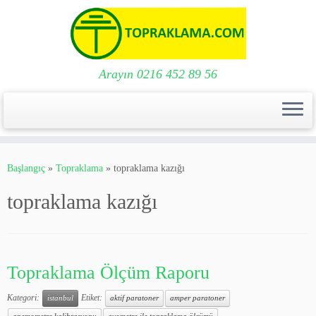
Arayın 0216 452 89 56
Skip
to
Başlangıç
»
Topraklama
»
topraklama kazığı
content
topraklama kazığı
Topraklama Ölçüm Raporu
Kategori:
Etiket:
istanbul
aktif paratoner
amper paratoner