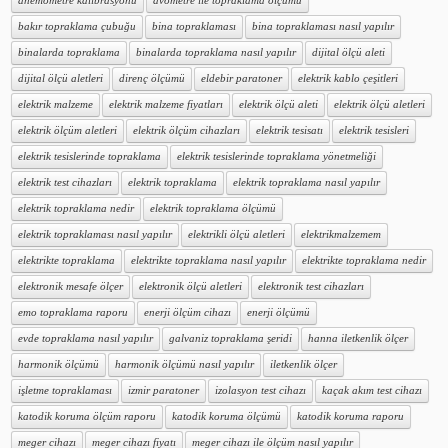
anemometre kalibrasyonu
avometre ile topraklama ölçümü
bakır topraklama çubuğu
bina topraklaması
bina topraklaması nasıl yapılır
binalarda topraklama
binalarda topraklama nasıl yapılır
dijital ölçü aleti
dijital ölçü aletleri
direnç ölçümü
eldebir paratoner
elektrik kablo çeşitleri
elektrik malzeme
elektrik malzeme fiyatları
elektrik ölçü aleti
elektrik ölçü aletleri
elektrik ölçüm aletleri
elektrik ölçüm cihazları
elektrik tesisatı
elektrik tesisleri
elektrik tesislerinde topraklama
elektrik tesislerinde topraklama yönetmeliği
elektrik test cihazları
elektrik topraklama
elektrik topraklama nasıl yapılır
elektrik topraklama nedir
elektrik topraklama ölçümü
elektrik topraklaması nasıl yapılır
elektrikli ölçü aletleri
elektrikmalzemem
elektrikte topraklama
elektrikte topraklama nasıl yapılır
elektrikte topraklama nedir
elektronik mesafe ölçer
elektronik ölçü aletleri
elektronik test cihazları
emo topraklama raporu
enerji ölçüm cihazı
enerji ölçümü
evde topraklama nasıl yapılır
galvaniz topraklama şeridi
hanna iletkenlik ölçer
harmonik ölçümü
harmonik ölçümü nasıl yapılır
iletkenlik ölçer
işletme topraklaması
izmir paratoner
izolasyon test cihazı
kaçak akım test cihazı
katodik koruma ölçüm raporu
katodik koruma ölçümü
katodik koruma raporu
meger cihazı
meger cihazı fiyatı
meger cihazı ile ölçüm nasıl yapılır