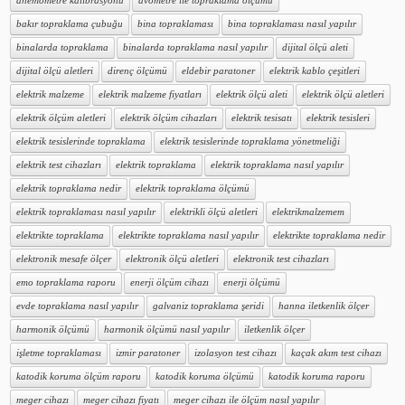
anemometre kalibrasyonu
avometre ile topraklama ölçümü
bakır topraklama çubuğu
bina topraklaması
bina topraklaması nasıl yapılır
binalarda topraklama
binalarda topraklama nasıl yapılır
dijital ölçü aleti
dijital ölçü aletleri
direnç ölçümü
eldebir paratoner
elektrik kablo çeşitleri
elektrik malzeme
elektrik malzeme fiyatları
elektrik ölçü aleti
elektrik ölçü aletleri
elektrik ölçüm aletleri
elektrik ölçüm cihazları
elektrik tesisatı
elektrik tesisleri
elektrik tesislerinde topraklama
elektrik tesislerinde topraklama yönetmeliği
elektrik test cihazları
elektrik topraklama
elektrik topraklama nasıl yapılır
elektrik topraklama nedir
elektrik topraklama ölçümü
elektrik topraklaması nasıl yapılır
elektrikli ölçü aletleri
elektrikmalzemem
elektrikte topraklama
elektrikte topraklama nasıl yapılır
elektrikte topraklama nedir
elektronik mesafe ölçer
elektronik ölçü aletleri
elektronik test cihazları
emo topraklama raporu
enerji ölçüm cihazı
enerji ölçümü
evde topraklama nasıl yapılır
galvaniz topraklama şeridi
hanna iletkenlik ölçer
harmonik ölçümü
harmonik ölçümü nasıl yapılır
iletkenlik ölçer
işletme topraklaması
izmir paratoner
izolasyon test cihazı
kaçak akım test cihazı
katodik koruma ölçüm raporu
katodik koruma ölçümü
katodik koruma raporu
meger cihazı
meger cihazı fiyatı
meger cihazı ile ölçüm nasıl yapılır