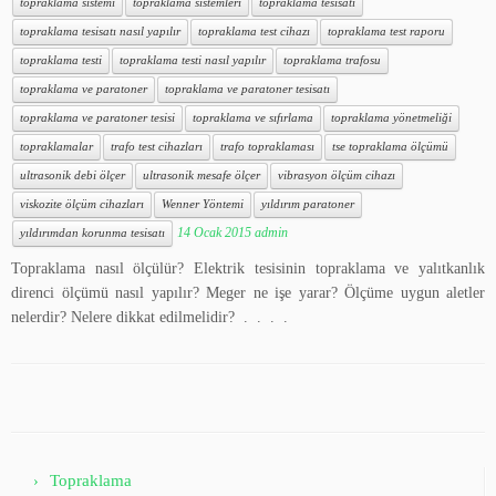
topraklama sistemi
topraklama sistemleri
topraklama tesisatı
topraklama tesisatı nasıl yapılır
topraklama test cihazı
topraklama test raporu
topraklama testi
topraklama testi nasıl yapılır
topraklama trafosu
topraklama ve paratoner
topraklama ve paratoner tesisatı
topraklama ve paratoner tesisi
topraklama ve sıfırlama
topraklama yönetmeliği
topraklamalar
trafo test cihazları
trafo topraklaması
tse topraklama ölçümü
ultrasonik debi ölçer
ultrasonik mesafe ölçer
vibrasyon ölçüm cihazı
viskozite ölçüm cihazları
Wenner Yöntemi
yıldırım paratoner
14 Ocak 2015
admin
yıldırımdan korunma tesisatı
Topraklama nasıl ölçülür? Elektrik tesisinin topraklama ve yalıtkanlık
direnci ölçümü nasıl yapılır? Meger ne işe yarar? Ölçüme uygun aletler
nelerdir? Nelere dikkat edilmelidir? . . . .
Topraklama