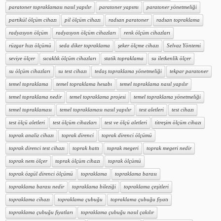
paratoner topraklaması nasıl yapılır
paratoner yapımı
paratoner yönetmeliği
partikül ölçüm cihazı
pil ölçüm cihazı
radsan paratoner
radsan topraklama
radyasyon ölçüm
radyasyon ölçüm cihazları
renk ölçüm cihazları
rüzgar hızı ölçümü
seda diker topraklama
şeker ölçme cihazı
Selvaz Yöntemi
seviye ölçer
sıcaklık ölçüm cihazları
statik topraklama
su iletkenlik ölçer
su ölçüm cihazları
su test cihazı
tedaş topraklama yönetmeliği
tekpar paratoner
temel topraklama
temel topraklama hesabı
temel topraklama nasıl yapılır
temel topraklama nedir
temel topraklama projesi
temel topraklama yönetmeliği
temel topraklaması
temel topraklaması nasıl yapılır
test aletleri
test cihazı
test ölçü aletleri
test ölçüm cihazları
test ve ölçü aletleri
titreşim ölçüm cihazı
toprak analiz cihazı
toprak direnci
toprak direnci ölçümü
toprak direnci test cihazı
toprak hattı
toprak megeri
toprak megeri nedir
toprak nem ölçer
toprak ölçüm cihazı
toprak ölçümü
toprak özgül direnci ölçümü
topraklama
topraklama barası
topraklama barası nedir
topraklama bileziği
topraklama çeşitleri
topraklama cihazı
topraklama çubuğu
topraklama çubuğu fiyatı
topraklama çubuğu fiyatları
topraklama çubuğu nasıl çakılır