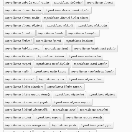
topraklama çubuğu nasıl yapılır
topraklama değerleri
topraklama direnci
topraklama direnci hesabı
topraklama direnci nasıl ölçülür
topraklama direnci nedir
topraklama direnci ölçüm cihazı
topraklama direnci ölçümü
topraklama elektrik
topraklama elektrodu
topraklama firmaları
topraklama hesabı
topraklama hesapları
topraklama iletkeni
topraklama işareti
topraklama kablosu
topraklama kablosu rengi
topraklama kazığı
topraklama kazığı nasıl çakılır
topraklama klemensi
topraklama levhası
topraklama malzemeleri
topraklama megeri
topraklama nasıl ölçülür
topraklama nasıl yapılır
topraklama nedir
topraklama nedir kısaca
topraklama nerelerde kullanılır
topraklama ölçü aleti
topraklama ölçüm
topraklama ölçüm cihazı
topraklama ölçüm cihazları
topraklama ölçüm raporu
topraklama ölçüm raporu örneği
topraklama ölçümleri
topraklama ölçümü
topraklama ölçümü nasıl yapılır
topraklama ölçümü raporu
topraklama ölçümü yönetmeliği
topraklama prizi
topraklama projeleri
topraklama projesi
topraklama raporu
topraklama raporu örneği
topraklama raporu örneği emo
topraklama şeridi
topraklama şeridi fiyat