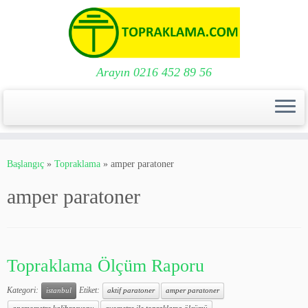
Arayın 0216 452 89 56
Skip
to
Başlangıç
»
Topraklama
»
amper paratoner
content
amper paratoner
Topraklama Ölçüm Raporu
Kategori:
Etiket:
istanbul
aktif paratoner
amper paratoner