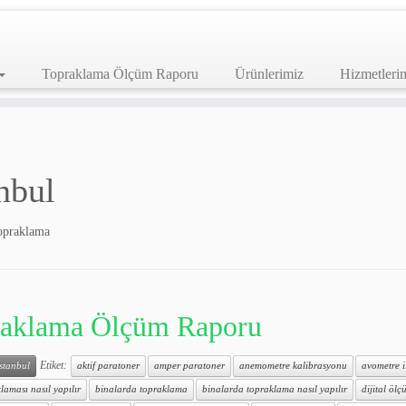
Topraklama Ölçüm Raporu
Ürünlerimiz
Hizmetleri
nbul
Topraklama
aklama Ölçüm Raporu
Etiket:
istanbul
aktif paratoner
amper paratoner
anemometre kalibrasyonu
avometre 
laması nasıl yapılır
binalarda topraklama
binalarda topraklama nasıl yapılır
dijital ölçü