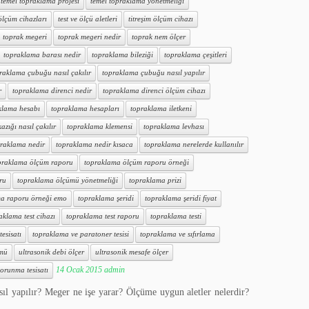
temel topraklama projesi
temel topraklama yönetmeliği
 ölçüm cihazları
test ve ölçü aletleri
titreşim ölçüm cihazı
toprak megeri
toprak megeri nedir
toprak nem ölçer
topraklama barası nedir
topraklama bileziği
topraklama çeşitleri
raklama çubuğu nasıl çakılır
topraklama çubuğu nasıl yapılır
r
topraklama direnci nedir
topraklama direnci ölçüm cihazı
klama hesabı
topraklama hesapları
topraklama iletkeni
zığı nasıl çakılır
topraklama klemensi
topraklama levhası
raklama nedir
topraklama nedir kısaca
topraklama nerelerde kullanılır
praklama ölçüm raporu
topraklama ölçüm raporu örneği
ru
topraklama ölçümü yönetmeliği
topraklama prizi
a raporu örneği emo
topraklama şeridi
topraklama şeridi fiyat
aklama test cihazı
topraklama test raporu
topraklama testi
esisatı
topraklama ve paratoner tesisi
topraklama ve sıfırlama
ümü
ultrasonik debi ölçer
ultrasonik mesafe ölçer
14 Ocak 2015
admin
orunma tesisatı
sıl yapılır? Meger ne işe yarar? Ölçüme uygun aletler nelerdir?