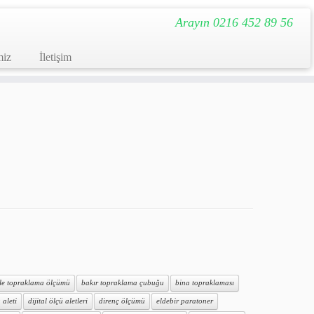
Arayın 0216 452 89 56
miz
İletişim
ile topraklama ölçümü
bakır topraklama çubuğu
bina topraklaması
 aleti
dijital ölçü aletleri
direnç ölçümü
eldebir paratoner