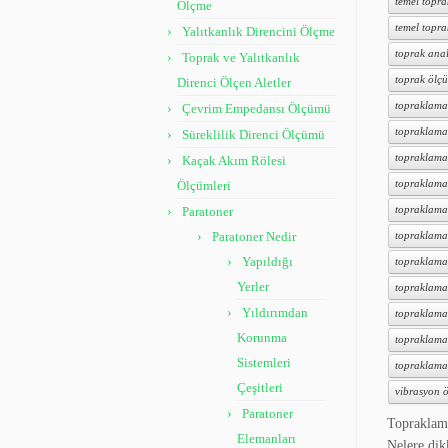
temel topr
Ölçme
temel topr
Yalıtkanlık Direncini Ölçme
toprak anal
Toprak ve Yalıtkanlık
toprak ölçü
Direnci Ölçen Aletler
topraklama
Çevrim Empedansı Ölçümü
topraklama
Süreklilik Direnci Ölçümü
topraklama
Kaçak Akım Rölesi
Ölçümleri
topraklama 
Paratoner
topraklama
Paratoner Nedir
topraklama 
Yapıldığı
topraklama
Yerler
topraklama 
Yıldırımdan
topraklama 
Korunma
topraklama t
Sistemleri
topraklama
Çeşitleri
vibrasyon ö
Paratoner
Topraklama
Elemanları
Nelere di