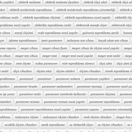
lo çeşitleri
elektrik malzeme
elektrik malzeme fiyatları
elektrik ölçü aleti
elektrik ölçü al
sleri
elektrik tesislerinde topraklama
elektrik tesislerinde topraklama yönetmeliği
elektrik t
praklama nedir
elektrik topraklama ölçümü
elektrik topraklaması nasıl yapılır
elektrikli ölç
topraklama nasıl yapılır
elektrikte topraklama nedir
elektronik mesafe ölçer
elektronik ölçü 
m cihazı
enerji ölçümü
evde topraklama nasıl yapılır
galvaniz topraklama şeridi
hanna 
lçer
işletme topraklaması
izmir paratoner
izolasyon test cihazı
kaçak akım test cihazı
ruma raporu
meger cihazı
meger cihazı fiyatı
meger cihazı ile ölçüm nasıl yapılır
meger 
m cihazı
meger test cihazı
meger testi
meger testi nasıl yapılır
meger testi nedir
mege
me cihazı
nem ölçme
nokta paratoner
nötr topraklama direnci
ölçü aleti
ölçü aleti f
i nedir
ölçü cihazları
ölçüm aleti
ölçüm aletleri
ölçüm cihazları
örnek topraklama 
opraklaması
paratonel
paratöner
paratoner ankara
paratoner çeşitleri
paratoner di
iyatları
paratoner hesabı
paratoner malzemeleri
paratoner montajı
paratoner nasıl çal
e işe yarar
paratöner nedir
paratoner nerelerde kullanılır
paratoner ölçümü
paratone
istemleri
paratoner tesisatı
paratoner tesisatı nasıl yapılır
paratoner topraklama
parat
topraklaması
paratoner topraklaması nasıl yapılır
paratoner yapımı
paratoner yönetmeli
raklama
radyasyon ölçüm
radyasyon ölçüm cihazları
renk ölçüm cihazları
rüzgar hızı
sıcaklık ölçüm cihazları
statik topraklama
su iletkenlik ölçer
su ölçüm cihazları
su 