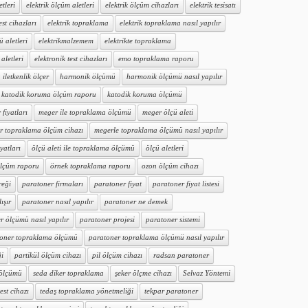
etleri
elektrik ölçüm aletleri
elektrik ölçüm cihazları
elektrik tesisatı
est cihazları
elektrik topraklama
elektrik topraklama nasıl yapılır
ü aletleri
elektrikmalzemem
elektrikte topraklama
aletleri
elektronik test cihazları
emo topraklama raporu
iletkenlik ölçer
harmonik ölçümü
harmonik ölçümü nasıl yapılır
katodik koruma ölçüm raporu
katodik koruma ölçümü
fiyatları
meger ile topraklama ölçümü
meger ölçü aleti
r topraklama ölçüm cihazı
megerle topraklama ölçümü nasıl yapılır
iyatları
ölçü aleti ile topraklama ölçümü
ölçü aletleri
ölçüm raporu
örnek topraklama raporu
ozon ölçüm cihazı
reği
paratoner firmaları
paratoner fiyat
paratoner fiyat listesi
ışır
paratoner nasıl yapılır
paratoner ne demek
r ölçümü nasıl yapılır
paratoner projesi
paratoner sistemi
oner topraklama ölçümü
paratoner topraklama ölçümü nasıl yapılır
ği
partikül ölçüm cihazı
pil ölçüm cihazı
radsan paratoner
 ölçümü
seda diker topraklama
şeker ölçme cihazı
Selvaz Yöntemi
test cihazı
tedaş topraklama yönetmeliği
tekpar paratoner