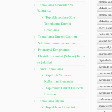
elektrik kab
Topraklama Elemanları ve
elektrik tesi
Özellikleri
elektrik to
Topraklayıcılara Göre
elektrikte 
Topraklama Direnci
enerji ölçü
Hesaplama
iletkenlik ö
Topraklama Direnci Çeşitleri
katodik ko
Sıfırlama Tanımı ve Yapımı
meger ölçü
Potansiyel Dengelemesi
mikron ölç
Elektrik Sistemleri (Şebeke) Tanım
ölçü aletler
ve Şekilleri
parafudr t
Temel Topraklama
paratoner f
Yapıldığı Yerler ve
paratoner n
Kullanılan Elemanlar
paratoner s
Yapımında Dikkat Edilecek
paratoner 
Hususlar
radsan top
Topraklama Ölçümü
seviye ölçer
Topraklama Direncini