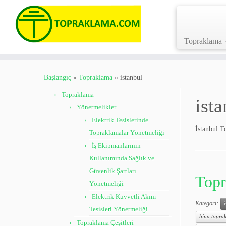
Topraklama
Skip
to
Başlangıç
»
Topraklama
»
istanbul
content
Topraklama
ista
Yönetmelikler
Elektrik Tesislerinde
İstanbul 
Topraklamalar Yönetmeliği
İş Ekipmanlarının
Kullanımında Sağlık ve
Güvenlik Şartları
Topr
Yönetmeliği
Elektrik Kuvvetli Akım
Kategori:
Tesisleri Yönetmeliği
bina toprak
Topraklama Çeşitleri