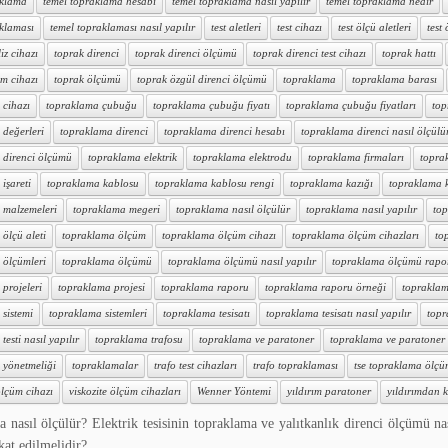
aklama
temel topraklama hesabı
temel topraklama nasıl yapılır
temel topraklama nedir
aklaması
temel topraklaması nasıl yapılır
test aletleri
test cihazı
test ölçü aletleri
test
iz cihazı
toprak direnci
toprak direnci ölçümü
toprak direnci test cihazı
toprak hattı
m cihazı
toprak ölçümü
toprak özgül direnci ölçümü
topraklama
topraklama barası
 cihazı
topraklama çubuğu
topraklama çubuğu fiyatı
topraklama çubuğu fiyatları
top
 değerleri
topraklama direnci
topraklama direnci hesabı
topraklama direnci nasıl ölçülü
 direnci ölçümü
topraklama elektrik
topraklama elektrodu
topraklama firmaları
topra
işareti
topraklama kablosu
topraklama kablosu rengi
topraklama kazığı
topraklama ka
 malzemeleri
topraklama megeri
topraklama nasıl ölçülür
topraklama nasıl yapılır
top
ölçü aleti
topraklama ölçüm
topraklama ölçüm cihazı
topraklama ölçüm cihazları
to
 ölçümleri
topraklama ölçümü
topraklama ölçümü nasıl yapılır
topraklama ölçümü rapo
projeleri
topraklama projesi
topraklama raporu
topraklama raporu örneği
topraklam
sistemi
topraklama sistemleri
topraklama tesisatı
topraklama tesisatı nasıl yapılır
topr
esti nasıl yapılır
topraklama trafosu
topraklama ve paratoner
topraklama ve paratoner t
 yönetmeliği
topraklamalar
trafo test cihazları
trafo topraklaması
tse topraklama ölç
lçüm cihazı
viskozite ölçüm cihazları
Wenner Yöntemi
yıldırım paratoner
yıldırımdan k
 nasıl ölçülür? Elektrik tesisinin topraklama ve yalıtkanlık direnci ölçümü na
kkat edilmelidir? . . . .