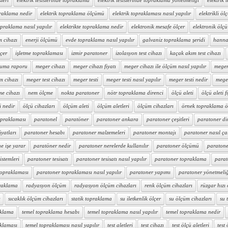
sleri
elektrik tesislerinde topraklama
elektrik tesislerinde topraklama yönetmeliği
elektrik t
praklama nedir
elektrik topraklama ölçümü
elektrik topraklaması nasıl yapılır
elektrikli ölç
topraklama nasıl yapılır
elektrikte topraklama nedir
elektronik mesafe ölçer
elektronik ölçü 
m cihazı
enerji ölçümü
evde topraklama nasıl yapılır
galvaniz topraklama şeridi
hanna 
lçer
işletme topraklaması
izmir paratoner
izolasyon test cihazı
kaçak akım test cihazı
ruma raporu
meger cihazı
meger cihazı fiyatı
meger cihazı ile ölçüm nasıl yapılır
meger 
m cihazı
meger test cihazı
meger testi
meger testi nasıl yapılır
meger testi nedir
mege
me cihazı
nem ölçme
nokta paratoner
nötr topraklama direnci
ölçü aleti
ölçü aleti f
i nedir
ölçü cihazları
ölçüm aleti
ölçüm aletleri
ölçüm cihazları
örnek topraklama 
opraklaması
paratonel
paratöner
paratoner ankara
paratoner çeşitleri
paratoner di
iyatları
paratoner hesabı
paratoner malzemeleri
paratoner montajı
paratoner nasıl çal
e işe yarar
paratöner nedir
paratoner nerelerde kullanılır
paratoner ölçümü
paratone
istemleri
paratoner tesisatı
paratoner tesisatı nasıl yapılır
paratoner topraklama
parat
topraklaması
paratoner topraklaması nasıl yapılır
paratoner yapımı
paratoner yönetmeli
raklama
radyasyon ölçüm
radyasyon ölçüm cihazları
renk ölçüm cihazları
rüzgar hızı
sıcaklık ölçüm cihazları
statik topraklama
su iletkenlik ölçer
su ölçüm cihazları
su 
aklama
temel topraklama hesabı
temel topraklama nasıl yapılır
temel topraklama nedir
aklaması
temel topraklaması nasıl yapılır
test aletleri
test cihazı
test ölçü aletleri
test