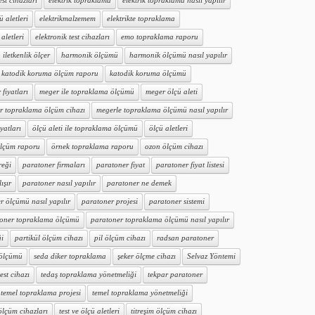
est cihazları
elektrik topraklama
elektrik topraklama nasıl yapılır
ü aletleri
elektrikmalzemem
elektrikte topraklama
aletleri
elektronik test cihazları
emo topraklama raporu
iletkenlik ölçer
harmonik ölçümü
harmonik ölçümü nasıl yapılır
katodik koruma ölçüm raporu
katodik koruma ölçümü
fiyatları
meger ile topraklama ölçümü
meger ölçü aleti
r topraklama ölçüm cihazı
megerle topraklama ölçümü nasıl yapılır
iyatları
ölçü aleti ile topraklama ölçümü
ölçü aletleri
ölçüm raporu
örnek topraklama raporu
ozon ölçüm cihazı
reği
paratoner firmaları
paratoner fiyat
paratoner fiyat listesi
ışır
paratoner nasıl yapılır
paratoner ne demek
r ölçümü nasıl yapılır
paratoner projesi
paratoner sistemi
oner topraklama ölçümü
paratoner topraklama ölçümü nasıl yapılır
ği
partikül ölçüm cihazı
pil ölçüm cihazı
radsan paratoner
 ölçümü
seda diker topraklama
şeker ölçme cihazı
Selvaz Yöntemi
test cihazı
tedaş topraklama yönetmeliği
tekpar paratoner
temel topraklama projesi
temel topraklama yönetmeliği
 ölçüm cihazları
test ve ölçü aletleri
titreşim ölçüm cihazı