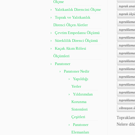
Ölçme
toprak anal
Yalıtkanlık Direncini Ölçme
toprak ölçü
Toprak ve Yalıtkanlık
topraklama
Direnci Ölçen Aletler
topraklama
Çevrim Empedansı Ölçümü
topraklama
Süreklilik Direnci Ölçümü
topraklama 
Kaçak Akım Rölesi
topraklama
Ölçümleri
topraklama 
Paratoner
topraklama
Paratoner Nedir
topraklama 
Yapıldığı
topraklama 
Yerler
topraklama t
Yıldırımdan
topraklama
Korunma
vibrasyon ö
Sistemleri
Çeşitleri
Topraklama
Nelere di
Paratoner
Elemanları