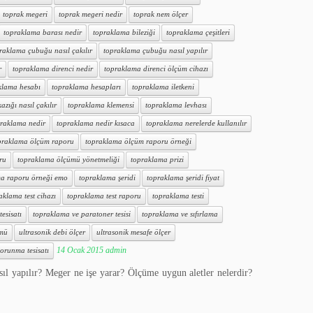
toprak megeri
toprak megeri nedir
toprak nem ölçer
topraklama barası nedir
topraklama bileziği
topraklama çeşitleri
raklama çubuğu nasıl çakılır
topraklama çubuğu nasıl yapılır
r
topraklama direnci nedir
topraklama direnci ölçüm cihazı
klama hesabı
topraklama hesapları
topraklama iletkeni
zığı nasıl çakılır
topraklama klemensi
topraklama levhası
raklama nedir
topraklama nedir kısaca
topraklama nerelerde kullanılır
praklama ölçüm raporu
topraklama ölçüm raporu örneği
ru
topraklama ölçümü yönetmeliği
topraklama prizi
a raporu örneği emo
topraklama şeridi
topraklama şeridi fiyat
aklama test cihazı
topraklama test raporu
topraklama testi
esisatı
topraklama ve paratoner tesisi
topraklama ve sıfırlama
ümü
ultrasonik debi ölçer
ultrasonik mesafe ölçer
14 Ocak 2015
admin
orunma tesisatı
sıl yapılır? Meger ne işe yarar? Ölçüme uygun aletler nelerdir?