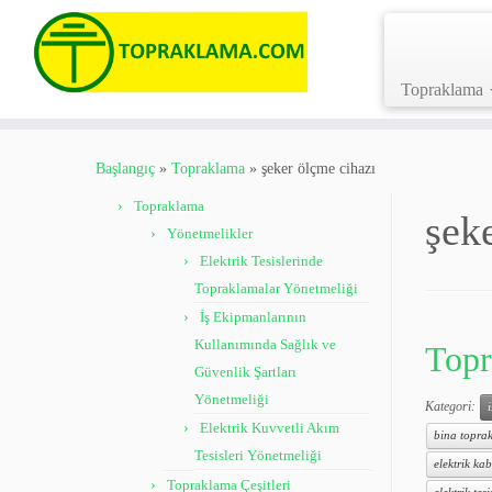
Topraklama
Skip
to
Başlangıç
»
Topraklama
»
şeker ölçme cihazı
content
Topraklama
şek
Yönetmelikler
Elektrik Tesislerinde
Topraklamalar Yönetmeliği
İş Ekipmanlarının
Kullanımında Sağlık ve
Topr
Güvenlik Şartları
Yönetmeliği
Kategori:
Elektrik Kuvvetli Akım
bina toprak
Tesisleri Yönetmeliği
elektrik kab
Topraklama Çeşitleri