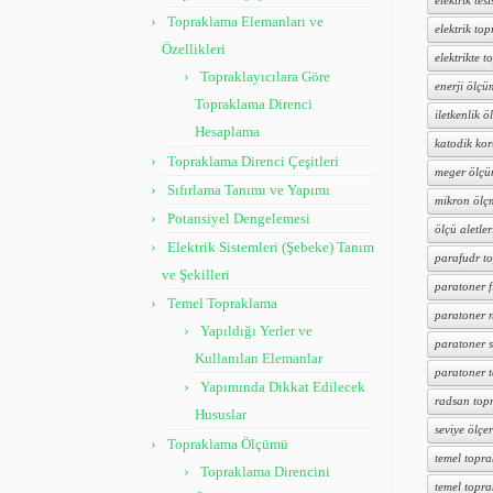
elektrik tesi
Topraklama Elemanları ve
elektrik to
Özellikleri
elektrikte 
Topraklayıcılara Göre
enerji ölçü
Topraklama Direnci
iletkenlik ö
Hesaplama
katodik ko
Topraklama Direnci Çeşitleri
meger ölçü
Sıfırlama Tanımı ve Yapımı
mikron ölç
Potansiyel Dengelemesi
ölçü aletler
Elektrik Sistemleri (Şebeke) Tanım
parafudr t
ve Şekilleri
paratoner f
Temel Topraklama
paratoner n
Yapıldığı Yerler ve
paratoner s
Kullanılan Elemanlar
paratoner 
Yapımında Dikkat Edilecek
radsan top
Hususlar
seviye ölçer
Topraklama Ölçümü
temel topr
Topraklama Direncini
temel topr