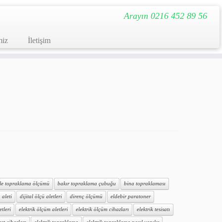
Arayın 0216 452 89 56
miz
İletişim
ile topraklama ölçümü
bakır topraklama çubuğu
bina topraklaması
 aleti
dijital ölçü aletleri
direnç ölçümü
eldebir paratoner
etleri
elektrik ölçüm aletleri
elektrik ölçüm cihazları
elektrik tesisatı