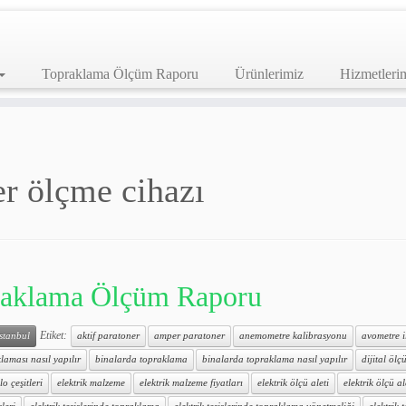
Topraklama Ölçüm Raporu
Ürünlerimiz
Hizmetleri
er ölçme cihazı
aklama Ölçüm Raporu
Etiket:
istanbul
aktif paratoner
amper paratoner
anemometre kalibrasyonu
avometre 
laması nasıl yapılır
binalarda topraklama
binalarda topraklama nasıl yapılır
dijital ölçü
lo çeşitleri
elektrik malzeme
elektrik malzeme fiyatları
elektrik ölçü aleti
elektrik ölçü al