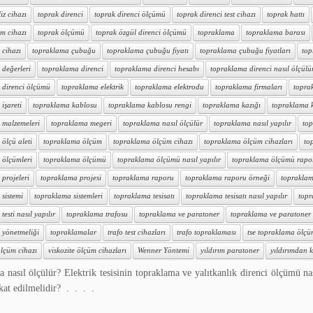
iz cihazı
toprak direnci
toprak direnci ölçümü
toprak direnci test cihazı
toprak hattı
m cihazı
toprak ölçümü
toprak özgül direnci ölçümü
topraklama
topraklama barası
 cihazı
topraklama çubuğu
topraklama çubuğu fiyatı
topraklama çubuğu fiyatları
top
 değerleri
topraklama direnci
topraklama direnci hesabı
topraklama direnci nasıl ölçülü
 direnci ölçümü
topraklama elektrik
topraklama elektrodu
topraklama firmaları
topra
işareti
topraklama kablosu
topraklama kablosu rengi
topraklama kazığı
topraklama ka
 malzemeleri
topraklama megeri
topraklama nasıl ölçülür
topraklama nasıl yapılır
top
ölçü aleti
topraklama ölçüm
topraklama ölçüm cihazı
topraklama ölçüm cihazları
to
 ölçümleri
topraklama ölçümü
topraklama ölçümü nasıl yapılır
topraklama ölçümü rapo
projeleri
topraklama projesi
topraklama raporu
topraklama raporu örneği
topraklam
sistemi
topraklama sistemleri
topraklama tesisatı
topraklama tesisatı nasıl yapılır
topr
esti nasıl yapılır
topraklama trafosu
topraklama ve paratoner
topraklama ve paratoner t
 yönetmeliği
topraklamalar
trafo test cihazları
trafo topraklaması
tse topraklama ölç
lçüm cihazı
viskozite ölçüm cihazları
Wenner Yöntemi
yıldırım paratoner
yıldırımdan k
 nasıl ölçülür? Elektrik tesisinin topraklama ve yalıtkanlık direnci ölçümü na
kkat edilmelidir? . . . .