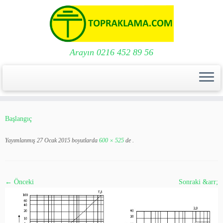
Arayın 0216 452 89 56
Skip
to
Başlangıç
content
Yayımlanmış
27 Ocak 2015
boyutlarda
600 × 525
de
.
← Önceki
Sonraki &arr;