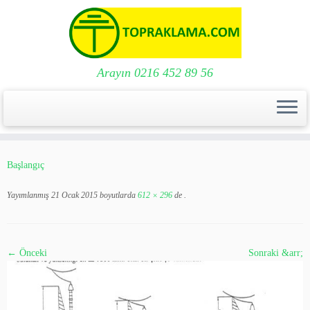
Arayın 0216 452 89 56
Skip
to
Başlangıç
content
Yayımlanmış
21 Ocak 2015
boyutlarda
612 × 296
de
.
← Önceki
Sonraki &arr;