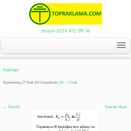
Arayın 0216 452 89 56
Skip
to
Başlangıç
content
Yayımlanmış
27 Ocak 2015
boyutlarda
228 × 134
de
.
← Önceki
Sonraki &arr;