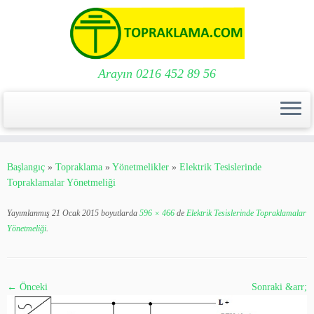
Arayın 0216 452 89 56
Skip
to
Başlangıç
»
Topraklama
»
Yönetmelikler
»
Elektrik Tesislerinde
content
Topraklamalar Yönetmeliği
Yayımlanmış
21 Ocak 2015
boyutlarda
596 × 466
de
Elektrik Tesislerinde Topraklamalar
Yönetmeliği
.
← Önceki
Sonraki &arr;