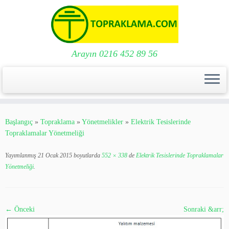
Arayın 0216 452 89 56
Skip
to
Başlangıç
»
Topraklama
»
Yönetmelikler
»
Elektrik Tesislerinde
content
Topraklamalar Yönetmeliği
Yayımlanmış
21 Ocak 2015
boyutlarda
552 × 338
de
Elektrik Tesislerinde Topraklamalar
Yönetmeliği
.
← Önceki
Sonraki &arr;