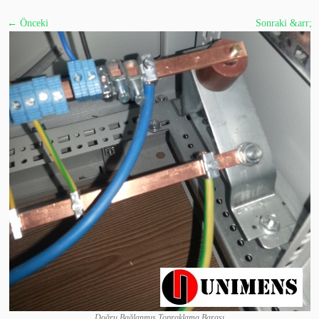
← Önceki
Sonraki &arr;
Doğru Bağlanmış Topraklama Barası