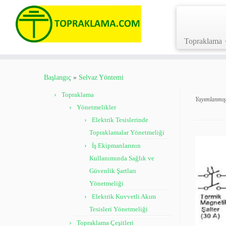
Topraklama
Skip
to
Başlangıç
»
Selvaz Yöntemi
content
Topraklama
Yayımlanmış
Yönetmelikler
Elektrik Tesislerinde
Topraklamalar Yönetmeliği
İş Ekipmanlarının
Kullanımında Sağlık ve
Güvenlik Şartları
Yönetmeliği
Elektrik Kuvvetli Akım
Tesisleri Yönetmeliği
Topraklama Çeşitleri