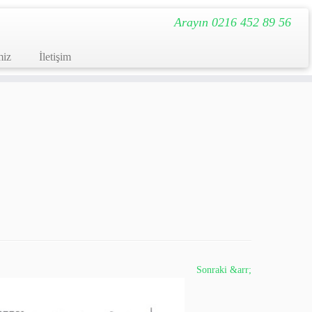
Arayın 0216 452 89 56
miz
İletişim
Sonraki &arr;