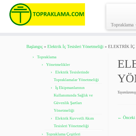
Topraklama
Skip
to
Başlangıç
»
Elektrik İç Tesisleri Yönetmeliği
»
ELEKTRİK İÇ
content
Topraklama
ELE
Yönetmelikler
Elektrik Tesislerinde
YÖ
Topraklamalar Yönetmeliği
İş Ekipmanlarının
Yayımlanmış
Kullanımında Sağlık ve
Güvenlik Şartları
Yönetmeliği
← Önceki
Elektrik Kuvvetli Akım
Tesisleri Yönetmeliği
Topraklama Çeşitleri